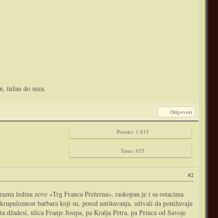
n, tužan do suza.
Odgovori
Poruke: 1.815
Teme: 635
#2
razna ledina zove «Trg Franca Prešerna», raskopan je i sa ostacima
rupuloznost barbara koji su, pored uništavanja, uživali da ponižavaju
ta džadesi, ulica Franje Josipa, pa Kralja Petra, pa Princa od Savoje