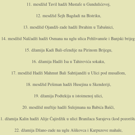
11. mesdžid Tavil hadži Mustafe u Gundulićevoj,
12. mesdžid Šejh Bagdadi na Bistriku,
13. mesdžid Ojandži-zade hadži Ibrahim u Tabašnici,
14. mesdžid Nalčadži hadži Osmana na uglu ulica Pehlivanuše i Banjski brijeg
15. džamija Kadi Bali-efendije na Pirinom Brijegu,
16. džamija Hadži Isa u Tahirevića sokaku,
17. mesdžid Hadži Mahmut Bali Sahtijandži u Ulici pod musallom,
18. mesdžid Pešiman hadži Husejina u Skenderiji,
19. džamija Podtekija u istoimenoj ulici,
20. mesdžid muftije hadži Sulejmana na Babića Bašči,
21. džamija Kalin hadži Alije Čajirdžik u ulici Branilaca Sarajeva (kod pozorišt
22. džamija Džano-zade na uglu Ašikovca i Karpuzove mahale,