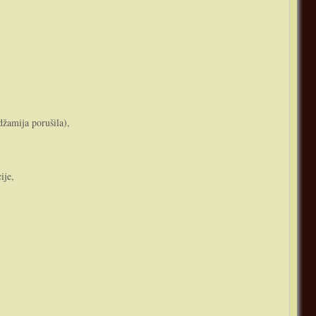
 džamija porušila),
ije,