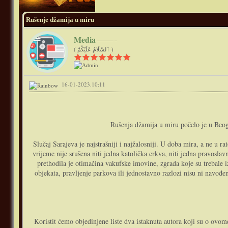
Rušenje džamija u miru
Media
( ٱلسَّلَامُ عَلَيْكُمْ )
16-01-2023.10:11
Rušenja džamija u miru počelo je u Beogr
Slučaj Sarajeva je najstrašniji i najžalosniji. U doba mira, a ne u
vrijeme nije srušena niti jedna katolička crkva, niti jedna pravosla
prethodila je otimačina vakufske imovine, zgrada koje su trebale i
objekata, pravljenje parkova ili jednostavno razlozi nisu ni navođeni
Koristit ćemo objedinjene liste dva istaknuta autora koji su o ovo