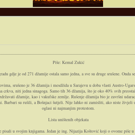
Piše: Kemal Zukić
adu gdje je od 271 džamije ostala samo jedna, a sve su druge srušene. Onda se
 ratovima, srušeno je 36 džamija i mesdžida u Sarajevu u doba vlasti Austro-Uga
vna crkva, niti jedna sinagoga. Samo tih 36 džamija, što je oko 40% svih preostal
zdržavati džamije, kao i vakufske zemlje. Rušenje džamija bio je završni udarac
. Barbari su rušili, a Bošnjaci šutjeli. Nije lahko ni zamisliti, ako niste živjel
oglasi ni najmanjim protestom.
Lista uništenih objekata
me pisali u svojim knjigama. Jedan je ing. Nijazija Koštović koji o ovome piše 