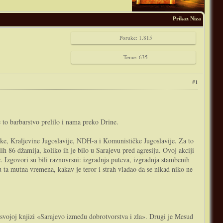
Prikaz Niza
Poruke: 1.815
Teme: 635
#1
 to barbarstvo prelilo i nama preko Drine.
rske, Kraljevine Jugoslavije, NDH-a i Komunističke Jugoslavije. Za to
ih 86 džamija, koliko ih je bilo u Sarajevu pred agresiju. Ovoj akciji
. Izgovori su bili raznovrsni: izgradnja puteva, izgradnja stambenih
i u ta mutna vremena, kakav je teror i strah vladao da se nikad niko ne
u svojoj knjizi «Sarajevo između dobrotvorstva i zla». Drugi je Mesud