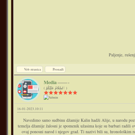
Paljenje, rušen
Veb stranica
Pronađi
Media
( ٱلسَّلَامُ عَلَيْكُمْ )
16-01-2023.10:11
Navedimo samo sudbinu džamije Kalin hadži Alije, u narodu poznat
temelja džamije žalosni je spomenik užasima koje su barbari radili 
ovaj ponosni narod i njegov grad. Ti nazivi bili su, hronološkim r