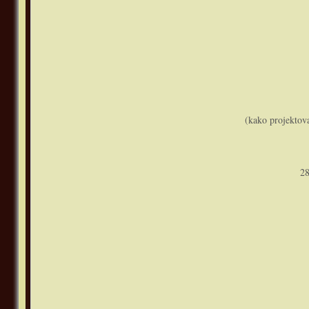
(kako projektova
28