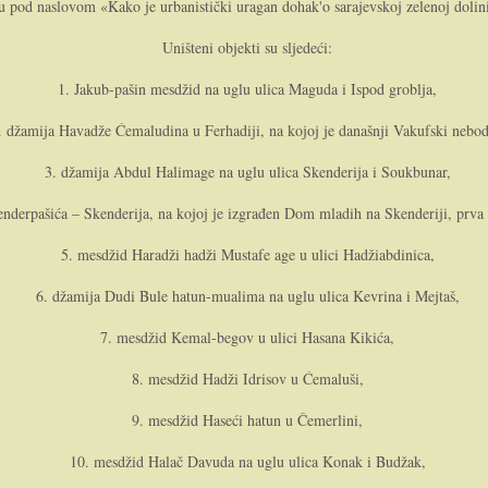
igu pod naslovom «Kako je urbanistički uragan dohak'o sarajevskoj zelenoj dol
Uništeni objekti su sljedeći:
1. Jakub-pašin mesdžid na uglu ulica Maguda i Ispod groblja,
. džamija Havadže Ćemaludina u Ferhadiji, na kojoj je današnji Vakufski nebod
3. džamija Abdul Halimage na uglu ulica Skenderija i Soukbunar,
nderpašića – Skenderija, na kojoj je izgrađen Dom mladih na Skenderiji, prva
5. mesdžid Haradži hadži Mustafe age u ulici Hadžiabdinica,
6. džamija Dudi Bule hatun-mualima na uglu ulica Kevrina i Mejtaš,
7. mesdžid Kemal-begov u ulici Hasana Kikića,
8. mesdžid Hadži Idrisov u Ćemaluši,
9. mesdžid Haseći hatun u Čemerlini,
10. mesdžid Halač Davuda na uglu ulica Konak i Budžak,