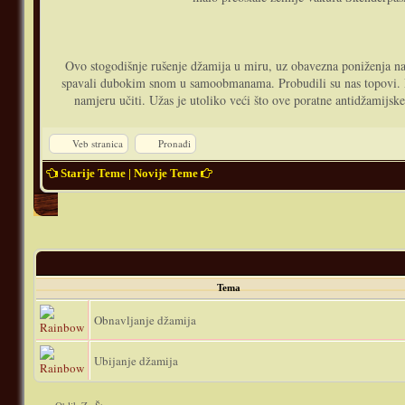
Ovo stogodišnje rušenje džamija u miru, uz obavezna poniženja n
spavali dubokim snom u samoobmanama. Probudili su nas topovi. Da 
namjeru učiti. Užas je utoliko veći što ove poratne antidžamijske
Veb stranica
Pronađi
Starije Teme
|
Novije Teme
Tema
Obnavljanje džamija
Ubijanje džamija