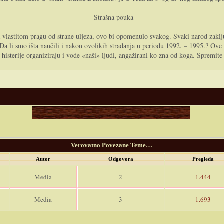
Strašna pouka
a vlastitom pragu od strane uljeza, ovo bi opomenulo svakog. Svaki narod zak
li smo išta naučili i nakon ovolikih stradanja u periodu 1992. – 1995.? Ove p
 histerije organiziraju i vode «naši» ljudi, angažirani ko zna od koga. Spremite 
Verovatno Povezane Teme…
Autor
Odgovora
Pregleda
Media
2
1.444
Media
3
1.693