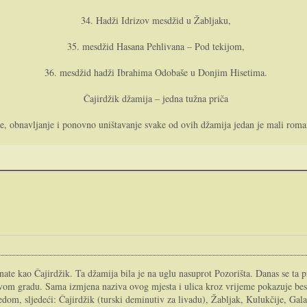
34. Hadži Idrizov mesdžid u Žabljaku,
35. mesdžid Hasana Pehlivana – Pod tekijom,
36. mesdžid hadži Ibrahima Odobaše u Donjim Hisetima.
Čajirdžik džamija – jedna tužna priča
je, obnavljanje i ponovno uništavanje svake od ovih džamija jedan je mali roma
e kao Čajirdžik. Ta džamija bila je na uglu nasuprot Pozorišta. Danas se ta p
ovom gradu. Sama izmjena naziva ovog mjesta i ulica kroz vrijeme pokazuje besk
edom, sljedeći: Čajirdžik (turski deminutiv za livadu), Žabljak, Kulukčije, Gala