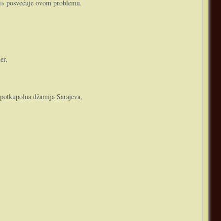
ini» posvećuje ovom problemu.
er,
 potkupolna džamija Sarajeva,