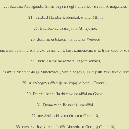
23. džamija Armagandži Sinan-bega na uglu ulica Kovačeva i Armaganuša,
24. mesdžid Hatidže Kadundžik u ulici Mlini,
25. Bakrbabina džamija na Atmejdanu,
26. džamija sa tekijom na putu za Vogošću
na trasa puta nije išla preko džamije i tekije, izmijenjena je ta trasa kako bi se
27. Hadži Isatov mesdžid u Dugom sokaku,
. džamija Mehmed-bega Minetovića (Nesuh begova) na mjestu Vakufske direkc
29. Ajaz-begova džamija na kojoj je hotel «Central»,
30. Dajanli hadži Ibrahimov mesdžid na Gorici,
31. Demo zade-Bostandži mesdžid,
32. mesdžid pehlivana Oruča u Ćemaluši,
33. mesdžid Jagdži-zade hadži Ahmeda, u Gornjoj Ćemaluši,