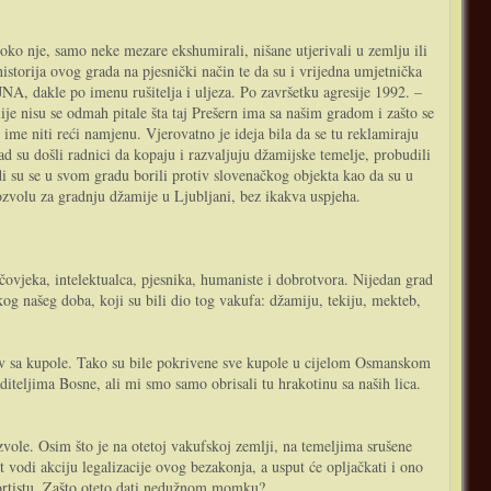
oko nje, samo neke mezare ekshumirali, nišane utjerivali u zemlju ili
 historija ovog grada na pjesnički način te da su i vrijedna umjetnička
NA, dakle po imenu rušitelja i uljeza. Po završetku agresije 1992. –
ije nisu se odmah pitale šta taj Prešern ima sa našim gradom i zašto se
 ime niti reći namjenu. Vjerovatno je ideja bila da se tu reklamiraju
d su došli radnici da kopaju i razvaljuju džamijske temelje, probudili
judi su se u svom gradu borili protiv slovenačkog objekta kao da su u
ozvolu za gradnju džamije u Ljubljani, bez ikakva uspjeha.
ovjeka, intelektualca, pjesnika, humaniste i dobrotvora. Nijedan grad
kog našeg doba, koji su bili dio tog vakufa: džamiju, tekiju, mekteb,
krov sa kupole. Tako su bile pokrivene sve kupole u cijelom Osmanskom
aditeljima Bosne, ali mi smo samo obrisali tu hrakotinu sa naših lica.
vole. Osim što je na otetoj vakufskoj zemlji, na temeljima srušene
 vodi akciju legalizacije ovog bezakonja, a usput će opljačkati i ono
ortistu. Zašto oteto dati nedužnom momku?