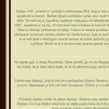
Godine 1947. primitivci i grmalji u uniformama JNA, koja je tada n
ugrađivali u trotoare. Barbari šljegli sa planina u grad, nisu imali 
djela. Na ruševini je izgrađena stambena višekatnica za udomljenje
1995., najednom je taj trg, oivičen stanovima u kojima su boravili bu
lokacija džamije preimenuje na njega. Uskoro se saznala pozadina sv
slovenački proizvodi, možda mlijeko od «ludih krava», koje će nam ka
su se naši ljudi i obavljajući teravih-namaze na ledini spriječili
Ljubljani. Borili su se u nevjerovatno ponižavajućim uvj
Na mjestu gdje je danas Skenderija i Dom mladih, pa sve do Higijens
na svijetu, da je imao takve ljude, ne bi ih zaboravio nego slavio 
Uništavanje džamije, koja je bila prva potkupolna džamija Sarajeva 
carstvu. Objašnjenje je bilo odvratno licemjerno. Tobože je to težak
Preostalu munaru srušili su nakon džamije. Nedavno smo saznali d
džamije. Za ovaj objekat nikad nije ni izdata građevinska dozvola j
malo preostale zemlje vakufa Skenderpaš