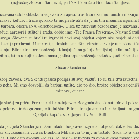
(najvećeg zlotvora Sarajeva), pa JNA i konačno Branilaca Sarajeva.
azivana oslobodilačkom vojskom Sarajeva, srušili su džamiju, uništili mezarje 
nikakve kulture i tradicije kako bi mogli shvatiti da je na tim nišanima ispisana
 barbara, oficira JNA «oslobodioca». Ulica uz ruševinu bezobrazno je nazvana J
dući agresori i rušitelji grada, dobio ime «Trg Franca Prešerna». Naivne Sarajl
ega. Slovenci su htjeli tu izgraditi neki svoj objekat kojem nisu smjeli ni dati
snije prodavati. U tajnosti, u dosluhu sa našim vlastima, sve je utanačeno i ka
 gradnju. Bilo je to novo poniženje. Klanjajući na goloj džamijskoj ledini naši l
etima, istim u kojima desetinama godina trpe poniženja pokušavajući izboriti d
Slučaj Skenderija
kog zavoda, dva Skenderpašića podigla su svoj vakuf. To su bila dva izuzetna č
do neba. Mi smo dozvolili da barbari unište, dio po dio, brojne objekte zajednič
mlinove, dućane.
je slučaj za priču. Prvo je neki «inžinjer» iz Beograda dao skinuti olovni po
 pokrov i treba ga zamijeniti lakšim. Bilo je to pljuvanje u lice briljantnim gr
Ogoljelu kupolu su snjegovi i kiše uništili.
a je cijela Skenderija i Dom mladih bespravno izgrađen objekat, dakle bez doz
er siledžijama na čelu sa Brankom Mikulićem to nije ni trebalo. Sada nova vlast
ića. I ime dato dvorani «Mirza Delibašić» je uvreda za ovog divnog mladog sp