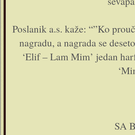
sevapa,
Poslanik a.s. kaže: “”Ko prouč
nagradu, a nagrada se deset
‘Elif – Lam Mim’ jedan harf,
‘Mim
SA 