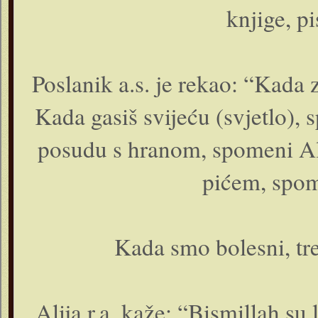
knjige, pi
Poslanik a.s. je rekao: “Kada
Kada gasiš svijeću (svjetlo)
posudu s hranom, spomeni Al
pićem, spom
Kada smo bolesni, tre
Alija r.a. kaže: “Bismillah su