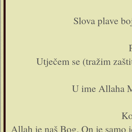
Slova plave bo
Utječem se (tražim zašti
U ime Allaha M
Ko
Allah je naš Bog. On je samo j