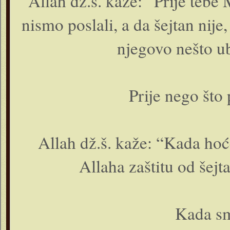
Allah dž.š. kaže: “Prije tebe
nismo poslali, a da šejtan nije
njegovo nešto u
Prije nego što
Allah dž.š. kaže: “Kada hoće
Allaha zaštitu od šejt
Kada smo