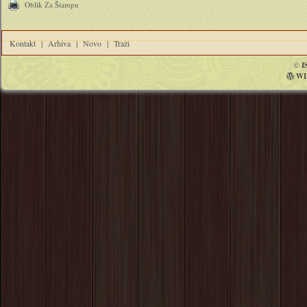
Oblik Za Štampu
Kontakt
|
Arhiva
|
Novo
|
Traži
©
I
WI