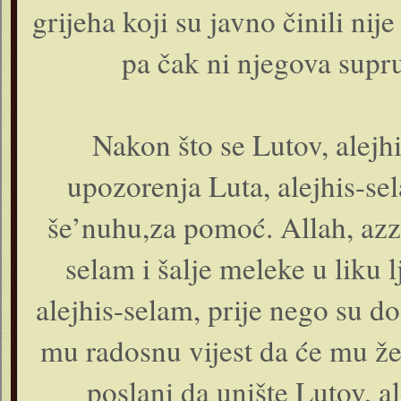
grijeha koji su javno činili nij
pa čak ni njegova supr
Nakon što se Lutov, alejh
upozorenja Luta, alejhis-se
še’nuhu,za pomoć. Allah, azze
selam i šalje meleke u liku l
alejhis-selam, prije nego su doš
mu radosnu vijest da će mu žena
poslani da unište Lutov, a