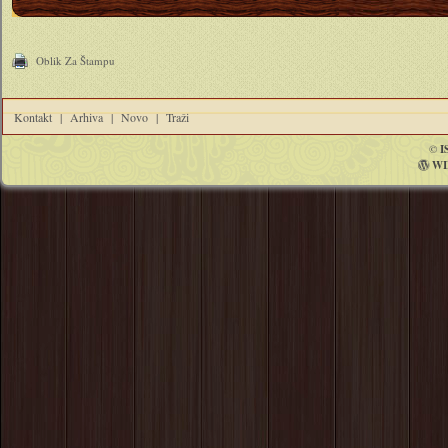
Oblik Za Štampu
Kontakt
|
Arhiva
|
Novo
|
Traži
©
I
WI