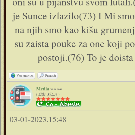
oni su u pijanstvu svom lutali.
je Sunce izlazilo(73) I Mi smo 
na njih smo kao kišu grumenj
su zaista pouke za one koji p
postoji.(76) To je doist
Veb stranica
Pronađi
Media
( ٱلسَّلَامُ عَلَيْكُمْ )
03-01-2023.15:48