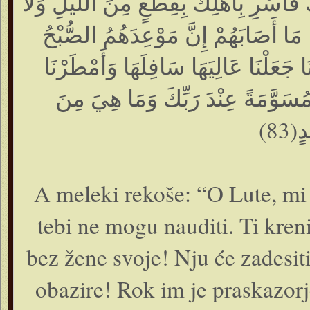
 فَأَسْرِ بِأَهْلِكَ بِقِطْعٍ مِنَ اللَّيْلِ وَلاَ
هَا مَا أَصَابَهُمْ إِنَّ مَوْعِدَهُمُ الصُّبْحُ
َلَمَّا جَاءَ أَمْرُنَا جَعَلْنَا عَالِيَهَا سَافِلَهَا وَأَمْطَرْنَا
هَا حِجَارَةً مِنْ سِجِّيلٍ مَنْضُودٍ(82) مُسَوَّمَةً عِنْدَ رَبِّكَ وَمَا هِيَ مِنَ
(83
A meleki rekoše: “O Lute, mi
tebi ne mogu nauditi. Ti kren
bez žene svoje! Nju će zadesiti 
obazire! Rok im je praskazorje