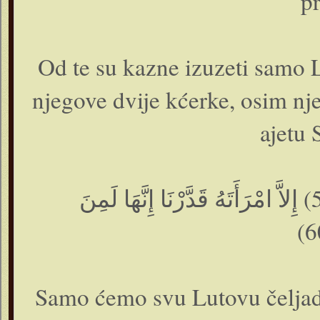
pr
Od te su kazne izuzeti samo Lu
njegove dvije kćerke, osim nje
ajetu 
إِلاَّ آلَ لُوطٍ إِنَّا لَمُنَجُّوهُمْ أَجْمَعِينَ(59) إِلاَّ امْرَأَتَهُ قَدَّرْنَا إِنَّهَا لَمِنَ
Samo ćemo svu Lutovu čeljad 