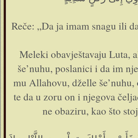
Reče: „Da ja imam snagu ili d
Meleki obavještavaju Luta, al
še’nuhu, poslanici i da im n
mu Allahovu, dželle še’nuhu, 
te da u zoru on i njegova čelj
ne obaziru, kao što sto