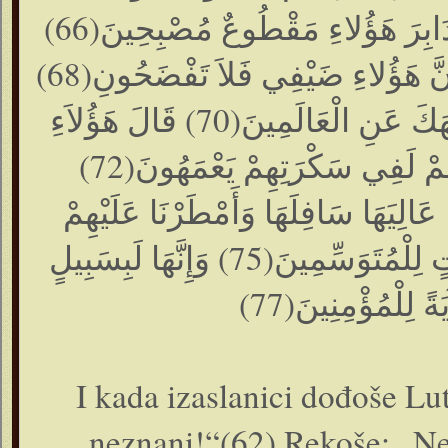
تُؤْمَرُونَ(65) وَقَضَيْنَا إِلَيْهِ ذَلِكَ الْأَمْرَ أَنَّ دَابِرَ هَؤُلاءِ مَقْطُوعٌ مُصْبِحِينَ(66)
وَجَاءَ أَهْلُ الْمَدِينَةِ يَسْتَبْشِرُونَ(67) قَالَ إِنَّ هَؤُلاءِ ضَيْفِي فَلاَ تَفْضَحُونِ(68)
وَاتَّقُوا اللَّهَ وَلاَ تُخْزُونِ(69) قَالُوا أَوَلَمْ نَنْهَكَ عَنِ الْعَالَمِينَ(70) قَالَ هَؤُلاَءِ
بَنَاتِي إِنْ كُنْتُمْ فَاعِلِينَ(71) لَعَمْرُكَ إِنَّهُمْ لَفِي سَكْرَتِهِمْ يَعْمَهُونَ(72)
ْحَةُ مُشْرِقِينَ(73) فَجَعَلْنَا عَالِيَهَا سَافِلَهَا وَأَمْطَرْنَا عَلَيْهِمْ
حِجَارَةً مِنْ سِجِّيلٍ(74) إِنَّ فِي ذَلِكَ لَآيَاتٍ لِلْمُتَوَسِّمِينَ(75) وَإِنَّهَا لَبِسَبِيلٍ
I kada izaslanici dođoše Lutu
neznani!“(62) Rekoše: „Ne