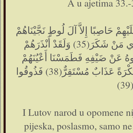
A u ajetima 33.-
ِ(33) إِنَّا أَرْسَلْنَا عَلَيْهِمْ حَاصِبًا إِلاَّ آلَ لُوطٍ نَجَّيْنَاهُمْ
بِسَحَرٍ(34) نِعْمَةً مِنْ عِنْدِنَا كَذَلِكَ نَجْزِي مَنْ شَكَرَ(35) وَلَقَدْ أَنْذَرَهُمْ
نُّذُرِ(36) وَلَقَدْ رَاوَدُوهُ عَنْ ضَيْفِهِ فَطَمَسْنَا أَعْيُنَهُمْ
فَذُوقُوا عَذَابِي وَنُذُرِ(37) وَلَقَدْ صَبَّحَهُمْ بُكْرَةً عَذَابٌ مُسْتَقِرٌّ(38) فَذُوقُوا
3
I Lutov narod u opomene nij
pijeska, poslasmo, samo ne