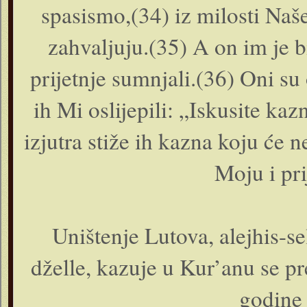
spasismo,(34) iz milosti Naš
zahvaljuju.(35) A on im je b
prijetnje sumnjali.(36) Oni su
ih Mi oslijepili: „Iskusite ka
izjutra stiže ih kazna koju će 
Moju i pr
Uništenje Lutova, alejhis-s
dželle, kazuje u Kur’anu se p
godine 