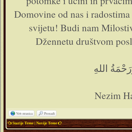
potomke i učini ih prvaci
Domovine od nas i radostima 
svijetu! Budi nam Milosti
Džennetu društvom posla
Nezim Ha
Veb stranica
Pronađi
Starije Teme
|
Novije Teme