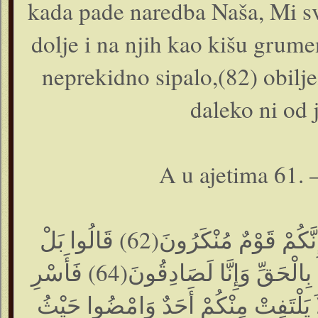
kada pade naredba Naša, Mi sv
dolje i na njih kao kišu grume
neprekidno sipalo,(82) obilj
daleko ni od 
A u ajetima 61. –
فَلَمَّا جَاءَ آلَ لُوطٍ الْمُرْسَلُونَ(61) قَالَ إِنَّكُمْ قَوْمٌ مُنْكَرُونَ(62) قَالُوا بَلْ
جِئْنَاكَ بِمَا كَانُوا فِيهِ يَمْتَرُونَ(63) وَأَتَيْنَاكَ بِالْحَقِّ وَإِنَّا لَصَادِقُونَ(64) فَأَسْرِ
َلاَ يَلْتَفِتْ مِنْكُمْ أَحَدٌ وَامْضُوا حَيْثُ