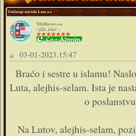
Uništenje naroda Luta a.s
Media
( ٱلسَّلَامُ عَلَيْكُمْ )
03-01-2023.15:47
Braćo i sestre u islamu! Nasl
Luta, alejhis-selam. Ista je na
o poslanstvu
Na Lutov, alejhis-selam, poz