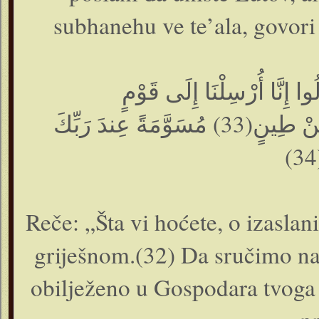
subhanehu ve te’ala, govori 
قَالَ فَمَا خَطْبُكُمْ أَيُّهَا الْمُرْسَلُونَ(31) قَالُوا إِنَّا أُرْسِلْنَا إِلَى قَوْمٍ
مُجْرِمِينَ(32) لِنُرْسِلَ عَلَيْهِمْ حِجَارَةً مِنْ طِينٍ(33) مُسَوَّمَةً عِندَ رَبِّكَ
Reče: „Šta vi hoćete, o izasla
griješnom.(32) Da sručimo na
obilježeno u Gospodara tvoga 