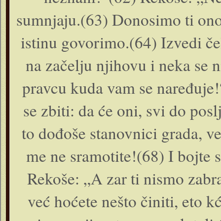
sumnjaju.(63) Donosimo ti ono 
istinu govorimo.(64) Izvedi če
na začelju njihovu i neka se 
pravcu kuda vam se naređuje!“
se zbiti: da će oni, svi do posl
to dođoše stanovnici grada, ve
me ne sramotite!(68) I bojte 
Rekoše: „A zar ti nismo zabr
već hoćete nešto činiti, eto 