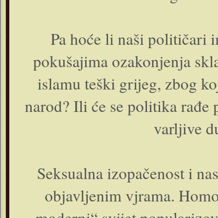
Pa hoće li naši političari
pokušajima ozakonjenja skla
islamu teški grijeg, zbog ko
narod? Ili će se politika rađe
varljive d
Seksualna izopačenost i nas
objavljenim vjrama. Homos
„moderni“ svijet popularizova