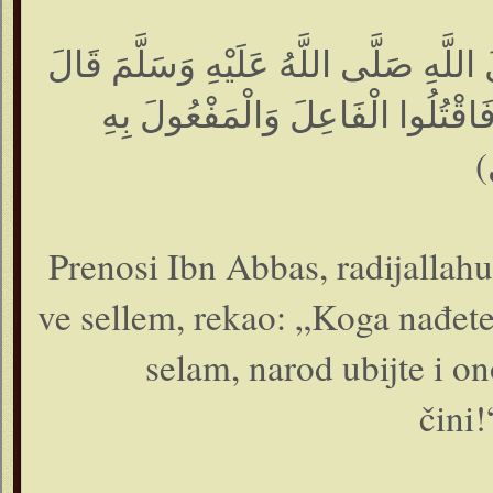
لَّهِ صَلَّى اللَّهُ عَلَيْهِ وَسَلَّمَ قَالَ
قْتُلُوا الْفَاعِلَ وَالْمَفْعُولَ بِهِ
(
Prenosi Ibn Abbas, radijallahu 
ve sellem, rekao: „Koga nađete 
selam, narod ubijte i on
čini!