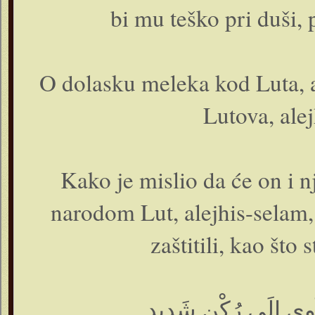
bi mu teško pri duši,
O dolasku meleka kod Luta, a
Lutova, ale
Kako je mislio da će on i n
narodom Lut, alejhis-selam,
zaštitili, kao što 
ْ آوِي إِلَى رُكْنٍ شَدِيدٍ