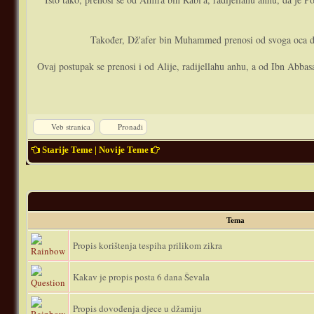
Također, Dž'afer bin Muhammed prenosi od svoga oca da 
Ovaj postupak se prenosi i od Alije, radijellahu anhu, a od Ibn Abbas
Veb stranica
Pronađi
Starije Teme
|
Novije Teme
Tema
Propis korištenja tespiha prilikom zikra
Kakav je propis posta 6 dana Ševala
Propis dovođenja djece u džamiju