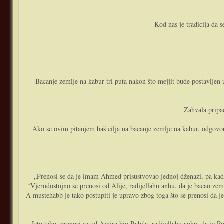
Kod nas je tradicija da 
– Bacanje zemlje na kabur tri puta nakon što mejjit bude postavljen 
Zahvala pripa
Ako se ovim pitanjem baš cilja na bacanje zemlje na kabur, odgovor 
„Prenosi se da je imam Ahmed prisustvovao jednoj dženazi, pa kada
‘Vjerodostojno se prenosi od Alije, radijellahu anhu, da je bacao ze
A mustehabb je tako postupiti je upravo zbog toga što se prenosi da je 
Isto tako, prenosi se od Amira bin Rabi'a, radijellahu anhu, da je 