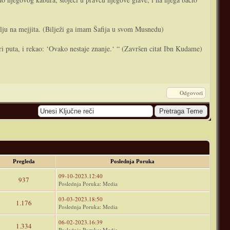
lju na mejjita. (Bilježi ga imam Šafija u svom Musnedu)
ri puta, i rekao: ‘Ovako nestaje znanje.‘ “ (Završen citat Ibn Kudame)
Odgovori
Pregleda
Poslednja Poruka
09-10-2023.12:40
937
Poslednja Poruka
:
Media
03-03-2023.18:50
1.176
Poslednja Poruka
:
Media
06-02-2023.16:39
1.334
Poslednja Poruka
:
Media