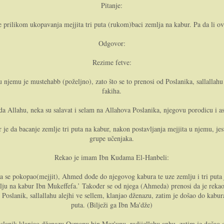
Pitanje:
se prilikom ukopavanja mejjita tri puta (rukom)baci zemlja na kabur. Pa da li o
Odgovor:
Rezime fetve:
u njemu je mustehabb (poželjno), zato što se to prenosi od Poslanika, sallallahu
fakiha.
da Allahu, neka su salavat i selam na Allahova Poslanika, njegovu porodicu i as
je da bacanje zemlje tri puta na kabur, nakon postavljanja mejjita u njemu, jes
grupe učenjaka.
Rekao je imam Ibn Kudama El-Hanbeli:
 se pokopao(mejjit), Ahmed dođe do njegovog kabura te uze zemlju i tri puta j
mlju na kabur Ibn Mukeffefa.’ Također se od njega (Ahmeda) prenosi da je rekao:
Poslanik, sallallahu alejhi ve sellem, klanjao dženazu, zatim je došao do kabura
puta. (Bilježi ga Ibn Ma'dže)
Poslanik klanjao dženazu Osmanu bin Mez'unu, radijellahu anhu, zatim je došao 