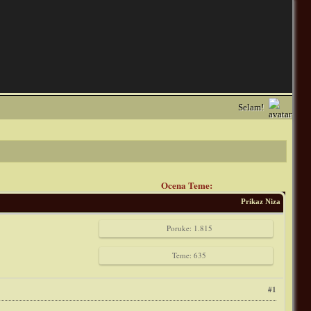
Selam!
Ocena Teme:
Prikaz Niza
Poruke: 1.815
Teme: 635
#1