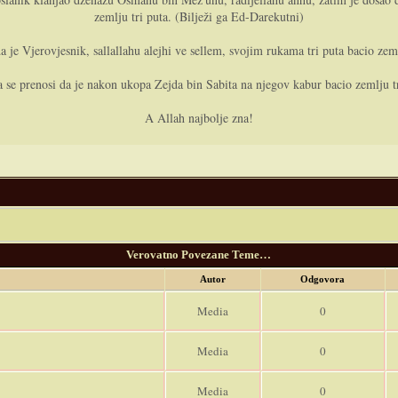
zemlju tri puta. (Bilježi ga Ed-Darekutni)
je Vjerovjesnik, sallallahu alejhi ve sellem, svojim rukama tri puta bacio zem
a se prenosi da je nakon ukopa Zejda bin Sabita na njegov kabur bacio zemlju t
A Allah najbolje zna!
Verovatno Povezane Teme…
Autor
Odgovora
Media
0
Media
0
Media
0