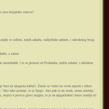
vo ima šerijatsku osnovu?
 alejhi ve sellem, nekih ashaba, radijellahu anhum, i određenog broja
habe, a zatim:
te mustehabb, i to se prenosi od Poslanika, nekih ashaba, i određene
e baci na njega(na kabur). Zatim se vratio na svom mjestu i rekao:
 ‘Ako tako postupi, to je lijepo. Ako pak to ne uradi, nema smetnje.’
, stojeći u pravcu glave mejjita, te je na njega(kabur) bacio zemlju tri
do njegovog kabura, stojeći u pravcu njegove glave, i na njega bacio