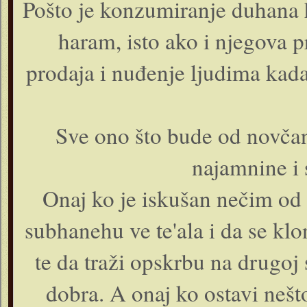
Pošto je konzumiranje duhana 
haram, isto ako i njegova 
prodaja i nuđenje ljudima kada 
Sve ono što bude od novčan
najamnine i 
Onaj ko je iskušan nečim od 
subhanehu ve te'ala i da se klo
te da traži opskrbu na drugoj 
dobra. A onaj ko ostavi nešt