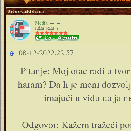
Rad u tvornici duhana
Media
( ٱلسَّلَامُ عَلَيْكُمْ )
08-12-2022.22:57
Pitanje: Moj otac radi u tvo
haram? Da li je meni dozvol
imajući u vidu da ja 
Odgovor: Kažem tražeći pom