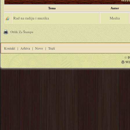
Vero
Tema
Autor
Rad na radiju i muzika
Media
Oblik Za Štampu
Kontakt
|
Arhiva
|
Novo
|
Traži
©
I
WI