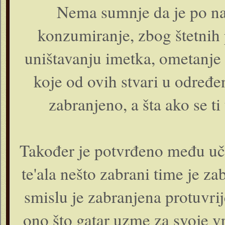
Nema sumnje da je po n
konzumiranje, zbog štetnih p
uništavanju imetka, ometanje b
koje od ovih stvari u određ
zabranjeno, a šta ako se 
Također je potvrđeno među uč
te'ala nešto zabrani time je z
smislu je zabranjena protuvri
ono što gatar uzme za svoje v