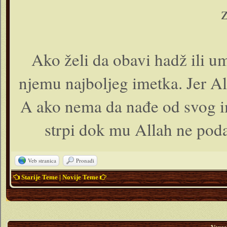
Ako želi da obavi hadž ili 
njemu najboljeg imetka. Jer Al
A ako nema da nađe od svog im
strpi dok mu Allah ne podar
Veb stranica
Pronađi
Starije Teme
|
Novije Teme