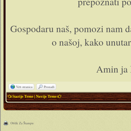
prepoznati po 
Gospodaru naš, pomozi nam da
o našoj, kako unutarn
Amin ja 
Veb stranica
Pronađi
Starije Teme
|
Novije Teme
Oblik Za Štampu