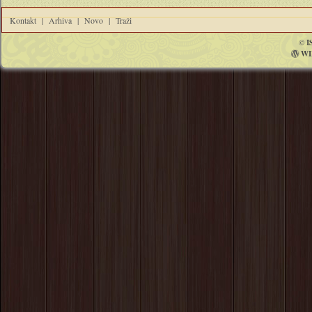
Kontakt
|
Arhiva
|
Novo
|
Traži
©
I
WI