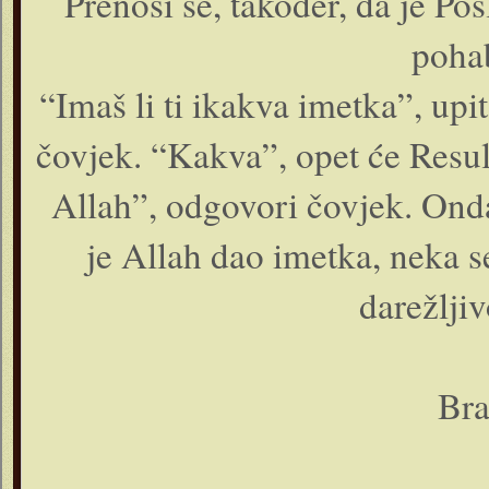
Prenosi se, također, da je Po
pohab
“Imaš li ti ikakva imetka”, u
čovjek. “Kakva”, opet će Resul
Allah”, odgovori čovjek. Onda 
je Allah dao imetka, neka se
darežljiv
Bra