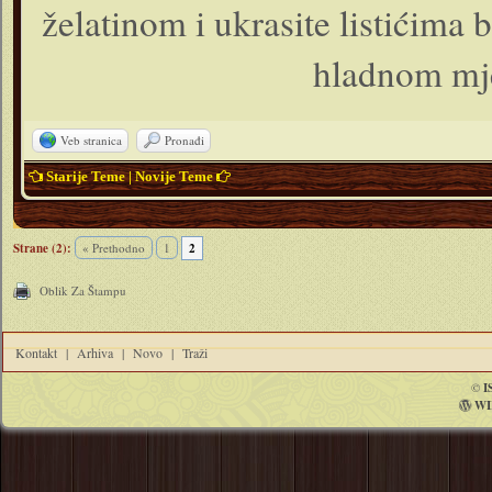
želatinom i ukrasite listićima b
hladnom mje
Veb stranica
Pronađi
Starije Teme
|
Novije Teme
Strane (2):
« Prethodno
1
2
Oblik Za Štampu
Kontakt
|
Arhiva
|
Novo
|
Traži
©
I
WI