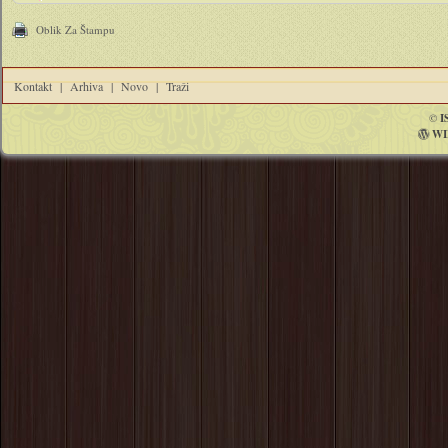
Oblik Za Štampu
Kontakt
|
Arhiva
|
Novo
|
Traži
©
I
WI