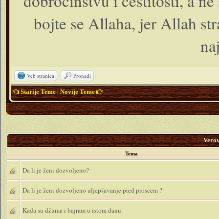
dobročinstvu i čestitosti, a ne 
bojte se Allaha, jer Allah s
na
Veb stranica
Pronađi
Starije Teme
|
Novije Teme
Vero
Tema
Da li je ženi dozvoljeno?
Da li je ženi dozvoljeno uljepšavanje pred proscem ?
Kada su džuma i bajram u istom danu