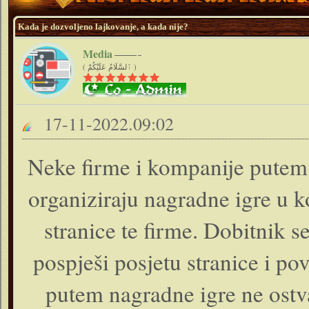
Kada je dozvoljeno lajkovanje, a kada nije?
Media
( ٱلسَّلَامُ عَلَيْكُمْ )
17-11-2022.09:02
Neke firme i kompanije putem 
organiziraju nagradne igre u 
stranice te firme. Dobitnik se
pospješi posjetu stranice i po
putem nagradne igre ne ostva