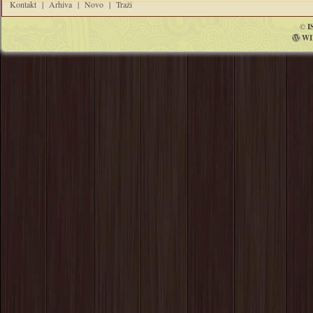
Kontakt
|
Arhiva
|
Novo
|
Traži
©
I
WI