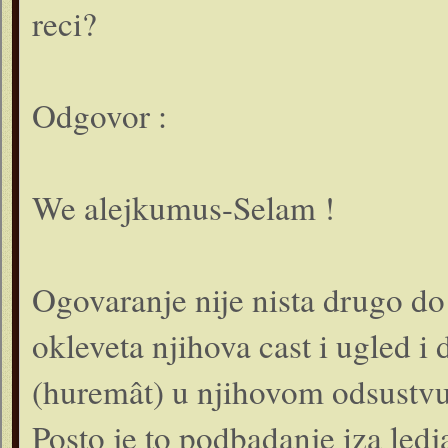
reci?
Odgovor :
We alejkumus-Selam !
Ogovaranje nije nista drugo do
okleveta njihova cast i ugled i
(huremât) u njihovom odsustvu
Posto je to podbadanje iza ledj