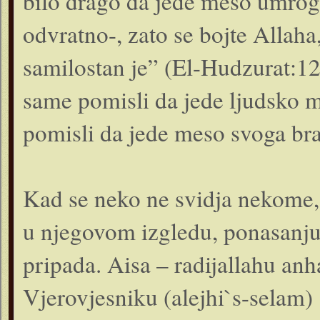
bilo drago da jede meso umroga
odvratno-, zato se bojte Allaha
samilostan je” (El-Hudzurat:1
same pomisli da jede ljudsko m
pomisli da jede meso svoga brat
Kad se neko ne svidja nekome,
u njegovom izgledu, ponasanju
pripada. Aisa – radijallahu anh
Vjerovjesniku (alejhi`s-selam) :