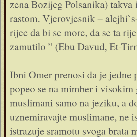
zena Bozijeg Polsanika) takva 
rastom. Vjerovjesnik – alejhi`s
rijec da bi se more, da se ta r
zamutilo ” (Ebu Davud, Et-Tirm
Ibni Omer prenosi da je jedne p
popeo se na mimber i visokim 
muslimani samo na jeziku, a do 
uznemiravajte muslimane, ne is
istrazuje sramotu svoga brata 