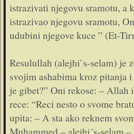
istrazivati njegovu sramotu, a
istrazivao njegovu sramotu, On c
udubini njegove kuce ” (Et-Tirm
Resulullah (alejhi`s-selam) je z
svojim ashabima kroz pitanja i 
je gibet?” Oni rekose: – Allah 
rece: “Reci nesto o svome brat
upita: – A sta ako reknem svome
Muhammed – alejhi´s-selam – 