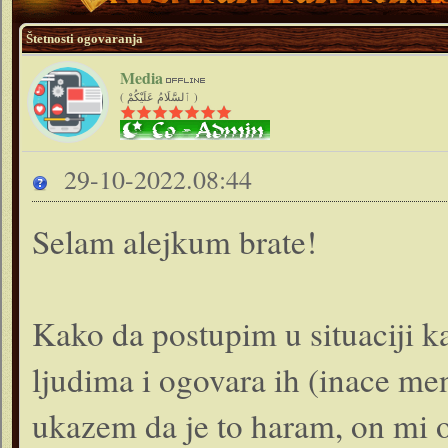
Štetnosti ogovaranja
Media
( ٱلسَّلَامُ عَلَيْكُمْ )
29-10-2022.08:44
Selam alejkum brate!
Kako da postupim u situaciji k
ljudima i ogovara ih (inace m
ukazem da je to haram, on mi od