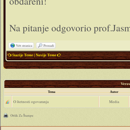
obdareni!
Na pitanje odgovorio prof.Jas
Veb stranica
Pronađi
Starije Teme
|
Novije Teme
Vero
Tema
Autor
O štetnosti ogovaranja
Media
Oblik Za Štampu