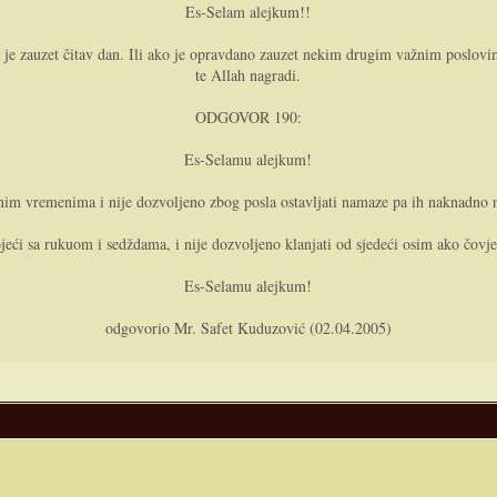
Es-Selam alejkum!!
je zauzet čitav dan. Ili ako je opravdano zauzet nekim drugim važnim poslovima,
te Allah nagradi.
ODGOVOR 190:
Es-Selamu alejkum!
im vremenima i nije dozvoljeno zbog posla ostavljati namaze pa ih naknadno na
jeći sa rukuom i sedždama, i nije dozvoljeno klanjati od sjedeći osim ako čovje
Es-Selamu alejkum!
odgovorio Mr. Safet Kuduzović (02.04.2005)