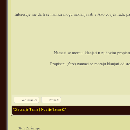
Interesuje me da li se namazi mogu naklanjavati ? Ako čovjek radi, pa 
Namazi se moraju klanjati u njihovim propisan
Propisani (farz) namazi se moraju klanjati od sto
Veb stranica
Pronađi
Starije Teme
|
Novije Teme
Oblik Za Štampu