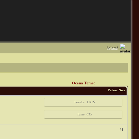
Selam!
Ocena Teme:
Prikaz Niza
Poruke: 1.815
Teme: 635
#1