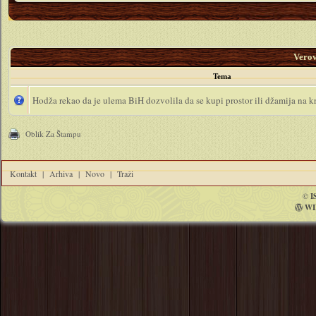
Vero
Tema
Hodža rekao da je ulema BiH dozvolila da se kupi prostor ili džamija na kr
Oblik Za Štampu
Kontakt
|
Arhiva
|
Novo
|
Traži
©
I
WI