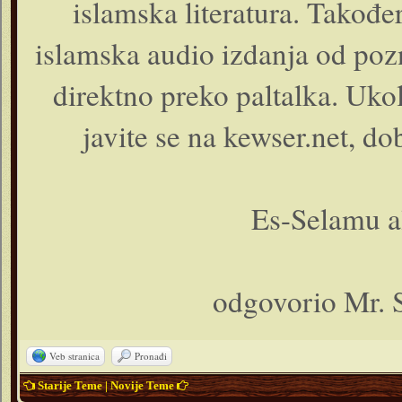
islamska literatura. Takođ
islamska audio izdanja od pozn
direktno preko paltalka. Ukoli
javite se na kewser.net, do
Es-Selamu a
odgovorio Mr. 
Veb stranica
Pronađi
Starije Teme
|
Novije Teme