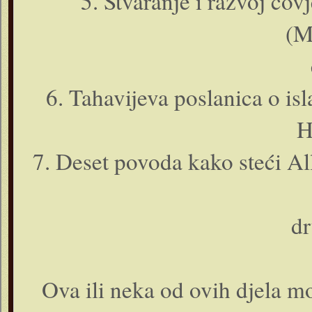
5. Stvaranje i razvoj čov
(
6. Tahavijeva poslanica o 
H
7. Deset povoda kako steći A
dr
Ova ili neka od ovih djela m