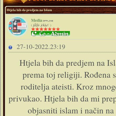
Htjela bih da predjem na Islam
Media
( ٱلسَّلَامُ عَلَيْكُمْ )
27-10-2022.23:19
Htjela bih da predjem na I
prema toj religiji. Rođena
roditelja ateisti. Kroz mnog
privukao. Htjela bih da mi pre
objasniti islam i način na