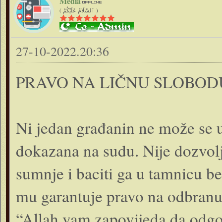
Media
( ٱلسَّلَامُ عَلَيْكُمْ )
27-10-2022.20:36
PRAVO NA LIČNU SLOBOD
Ni jedan građanin ne može se u
dokazana na sudu. Nije dozvol
sumnje i baciti ga u tamnicu b
mu garantuje pravo na odbranu.
“Allah vam zapovijeda da odgov