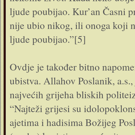
ljude poubijao. Kur’an Časni p
nije ubio nikog, ili onoga koji 
ljude poubijao.”[5]
Ovdje je također bitno napomen
ubistva. Allahov Poslanik, a.s.
najvećih grijeha bliskih politei
“Najteži grijesi su idolopoklo
ajetima i hadisima Božijeg Posla