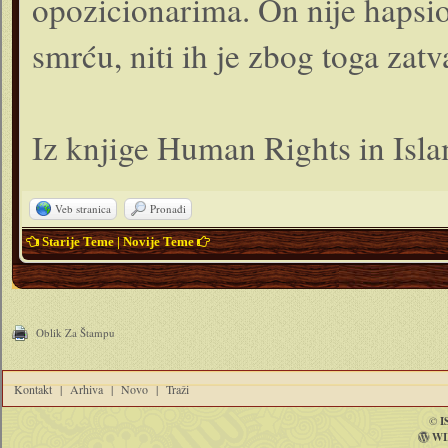
opozicionarima. On nije hapsio 
smrću, niti ih je zbog toga zatv
Iz knjige Human Rights in Isl
Veb stranica
Pronađi
Starije Teme
|
Novije Teme
Oblik Za Štampu
Kontakt
|
Arhiva
|
Novo
|
Traži
©
I
WI