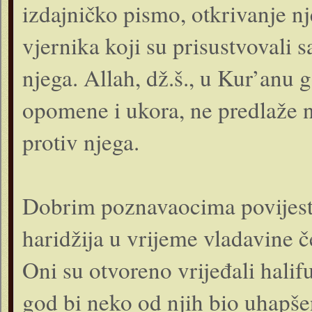
izdajničko pismo, otkrivanje n
vjernika koji su prisustvovali s
njega. Allah, dž.š., u Kur’anu g
opomene i ukora, ne predlaže 
protiv njega.
Dobrim poznavaocima povijesti 
haridžija u vrijeme vladavine č
Oni su otvoreno vrijeđali hali
god bi neko od njih bio uhapšen