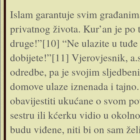
Islam garantuje svim građanima
privatnog života. Kur’an je po 
druge!”[10] “Ne ulazite u tuđe
dobijete!”[11] Vjerovjesnik, a.
odredbe, pa je svojim sljedben
domove ulaze iznenada i tajno
obavijestiti ukućane o svom po
sestru ili kćerku vidio u okoln
budu viđene, niti bi on sam želio