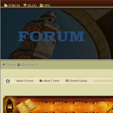
FORUM
BLOG
OPIS
Prijava
Registracija
Vakat | Forum
Vakat | Teme
Ummet Danas
Izvori ljudskih 
ečno