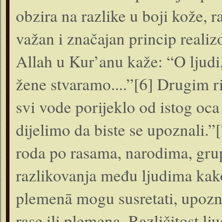
obzira na razlike u boji kože, r
važan i značajan princip reali
Allah u Kur’anu kaže: “O ljudi
žene stvaramo....”[6] Drugim rij
svi vode porijeklo od istog oc
dijelimo da biste se upoznali.”[
roda po rasama, narodima, gru
razlikovanja među ljudima kako 
plemenā mogu susretati, upozna
rase ili plemena. Različitost l