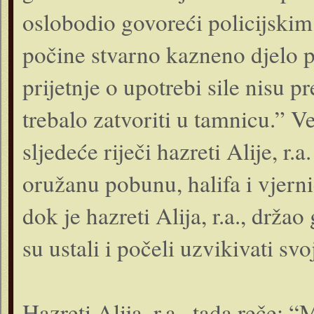
oslobodio govoreći policijski
počine stvarno kazneno djelo p
prijetnje o upotrebi sile nisu p
trebalo zatvoriti u tamnicu.” Ve
sljedeće riječi hazreti Alije, r
oružanu pobunu, halifa i vjerni
dok je hazreti Alija, r.a., drža
su ustali i počeli uzvikivati sv
Hazreti Alija, r.a., tada reče: