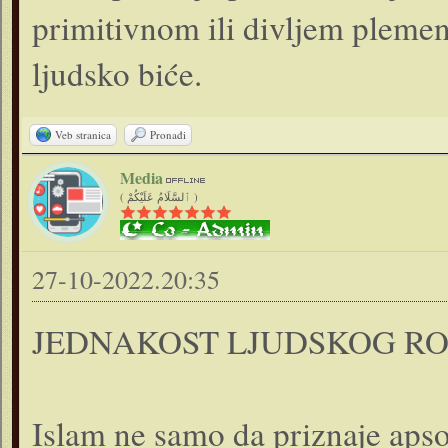
primitivnom ili divljem plemenu
ljudsko biće.
Veb stranica
Pronađi
Media
( ٱلسَّلَامُ عَلَيْكُمْ )
27-10-2022.20:35
JEDNAKOST LJUDSKOG R
Islam ne samo da priznaje apso