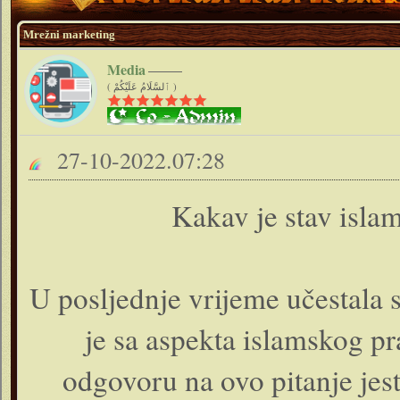
Mrežni marketing
Media
( ٱلسَّلَامُ عَلَيْكُمْ )
27-10-2022.07:28
Kakav je stav isl
U posljednje vrijeme učestala 
je sa aspekta islamskog pr
odgovoru na ovo pitanje jest