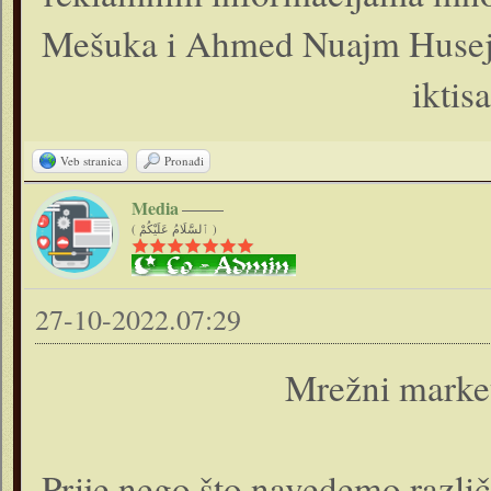
Mešuka i Ahmed Nuajm Husejn,
iktis
Veb stranica
Pronađi
Media
( ٱلسَّلَامُ عَلَيْكُمْ )
27-10-2022.07:29
Mrežni market
Prije nego što navedemo različ