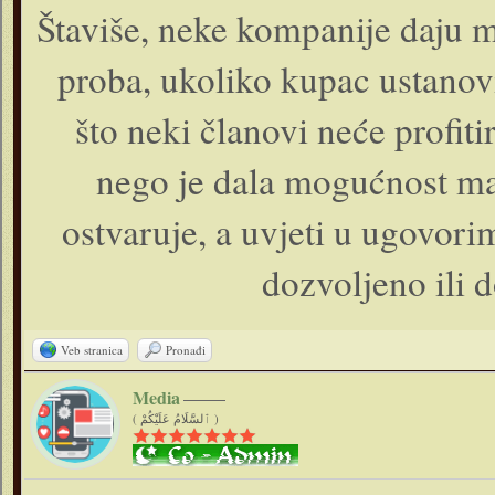
Štaviše, neke kompanije daju m
proba, ukoliko kupac ustanovi
što neki članovi neće profiti
nego je dala mogućnost mar
ostvaruje, a uvjeti u ugovori
dozvoljeno ili 
Veb stranica
Pronađi
Media
( ٱلسَّلَامُ عَلَيْكُمْ )