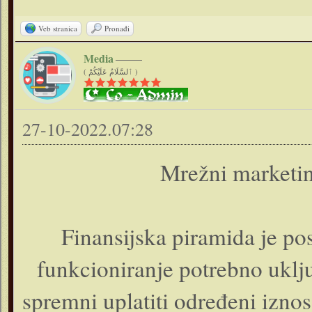
Veb stranica
Pronađi
Media
( ٱلسَّلَامُ عَلَيْكُمْ )
27-10-2022.07:28
Mrežni marketin
Finansijska piramida je pos
funkcioniranje potrebno uklju
spremni uplatiti određeni izno