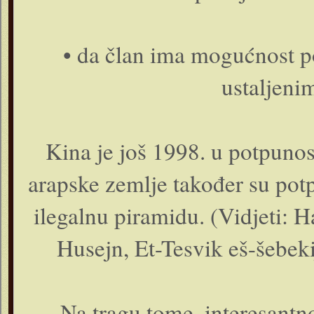
• da član ima mogućnost p
ustaljenim
Kina je još 1998. u potpuno
arapske zemlje također su pot
ilegalnu piramidu. (Vidjeti
Husejn, Et-Tesvik eš-šebeki
Na tragu tome, interesant