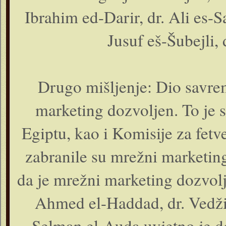
Ibrahim ed-Darir, dr. Ali es-S
Jusuf eš-Šubejli, 
Drugo mišljenje: Dio savre
marketing dozvoljen. To je st
Egiptu, kao i Komisije za fetv
zabranile su mrežni marketing
da je mrežni marketing dozvolje
Ahmed el-Haddad, dr. Vedžih
Selman el-Auda uvjetno je d