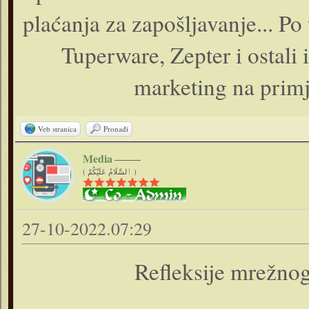
plaćanja za zapošljavanje... P
Tuperware, Zepter i ostali
marketing na prim
Veb stranica
Pronađi
Media
( ٱلسَّلَامُ عَلَيْكُمْ )
27-10-2022.07:29
Refleksije mrežno