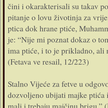
čini i okarakterisali su takav
pitanje o lovu životinja za vr
ptica dok hrane ptiće, Muhamm
je: “Nije mi poznat dokaz o tom
ima ptiće, i to je prikladno, al
(Fetava ve resail, 12/223)
Stalno Vijeće za fetve u odgovo
dozvoljeno ubijati majke ptića i
mali i trebaju majčinu brigu.”