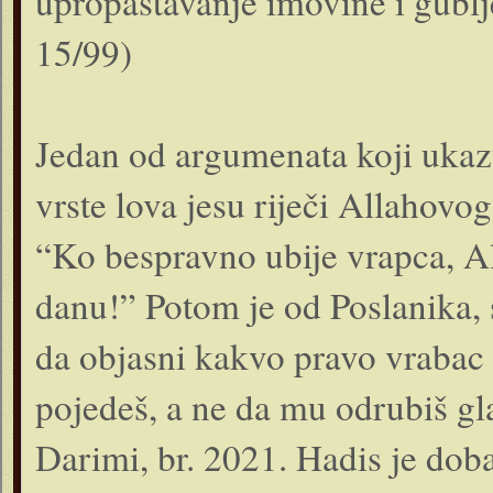
upropaštavanje imovine i gubl
15/99)
Jedan od argumenata koji ukaz
vrste lova jesu riječi Allahovog
“Ko bespravno ubije vrapca, Al
danu!” Potom je od Poslanika, s
da objasni kakvo pravo vrabac 
pojedeš, a ne da mu odrubiš gl
Darimi, br. 2021. Hadis je dob