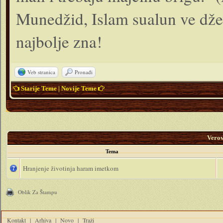
Munedžid, Islam sualun ve dže
najbolje zna!
Veb stranica
Pronađi
Starije Teme
|
Novije Teme
Vero
Tema
Hranjenje životinja haram imetkom
Oblik Za Štampu
Kontakt
|
Arhiva
|
Novo
|
Traži