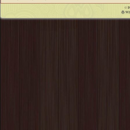
©
I
WI