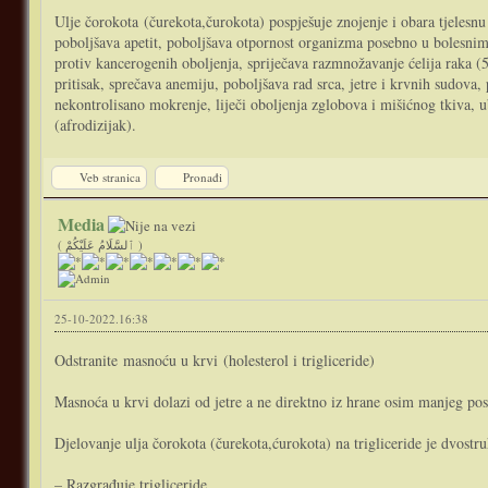
Ulje čorokota (čurekota,čurokota) pospješuje znojenje i obara tjelesnu
poboljšava apetit, poboljšava otpornost organizma posebno u bolesnim i 
protiv kancerogenih oboljenja, spriječava razmnožavanje ćelija raka (50%
pritisak, sprečava anemiju, poboljšava rad srca, jetre i krvnih sudova
nekontrolisano mokrenje, liječi oboljenja zglobova i mišićnog tkiva, u
(afrodizijak).
Veb stranica
Pronađi
Media
( ٱلسَّلَامُ عَلَيْكُمْ )
25-10-2022.16:38
Odstranite masnoću u krvi (holesterol i trigliceride)
Masnoća u krvi dolazi od jetre a ne direktno iz hrane osim manjeg po
Djelovanje ulja čorokota (čurekota,ćurokota) na trigliceride je dvostr
– Razgrađuje trigliceride.