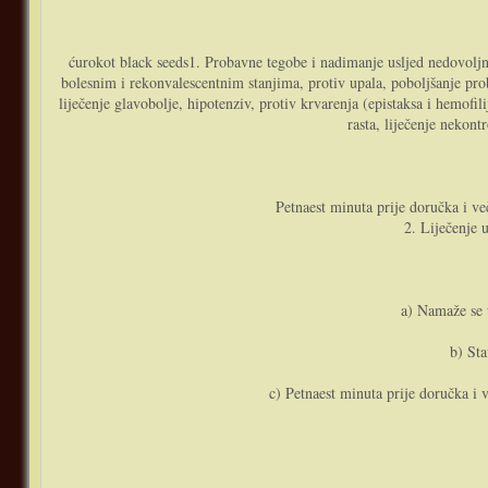
ćurokot black seeds1. Probavne tegobe i nadimanje usljed nedovoljno
bolesnim i rekonvalescentnim stanjima, protiv upala, poboljšanje probav
liječenje glavobolje, hipotenziv, protiv krvarenja (epistaksa i hemofil
rasta, liječenje nekont
Petnaest minuta prije doručka i ve
2. Liječenje u
a) Namaže se 
b) Sta
c) Petnaest minuta prije doručka i 