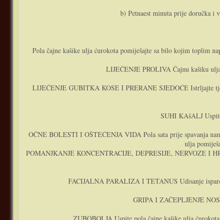
b) Petnaest minuta prije doručka i v
Pola čajne kašike ulja ćurokota pomiješajte sa bilo kojim toplim na
LIJEČENJE PROLIVA Čajnu kašiku ulja ću
LIJEČENJE GUBITKA KOSE I PRERANE SJEDOĆE Istrljajte tjeme limu
SUHI KAšALJ Uspite č
OČNE BOLESTI I OŠTEĆENJA VIDA Pola sata prije spavanja namažite k
ulja pomiješ
POMANJKANJE KONCENTRACIJE, DEPRESIJE, NERVOZE I HRONIČNOG U
FACIJALNA PARALIZA I TETANUS Udisanje isparenja nas
GRIPA I ZAČEPLJENJE NOSA Uka
ZUBOBOLJA Uspite pola čajne kašike ulja ćurokota u 