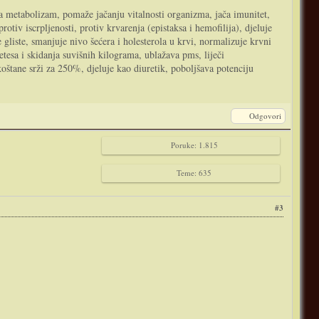
ava metabolizam, pomaže jačanju vitalnosti organizma, jača imunitet,
tiv iscrpljenosti, protiv krvarenja (epistaksa i hemofilija), djeluje
 gliste, smanjuje nivo šećera i holesterola u krvi, normalizuje krvni
etesa i skidanja suvišnih kilograma, ublažava pms, liječi
koštane srži za 250%, djeluje kao diuretik, poboljšava potenciju
Odgovori
Poruke: 1.815
Teme: 635
#3