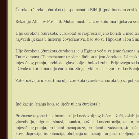
Čorokot (čurekot, čurokot) je spomenut u Bibliji (pod imenom crni ku
Rekao je Allahov Poslanik Muhammed: “U čorokotu ima lijeka za svak
Ulje čorokota (čurekota, čurokota) se rasprostranjeno koristi u medi
najvećih ljekara u historiji čovječanstva, kao što su Hipokrat i Ibn Sin
Ulje čorokota (čurekota,čurokota) je u Egiptu već u vrijeme faraona ig
Tutankamona (Tutenchamun) nađena flaša sa uljem čorokota. Islamski uč
mjesečnog pranja, prehlade, glavobolje i bolovi zuba. Prije svega se kor
uživale u koristima ulja čurekota. Stoga, vidi se da sigurnost korišten
Zato, uživajte u koristima ulja čorokota (čurekota, čurokota) sa potp
Indikacije (stanja koja se liječe uljem čurekota):
Probavne tegobe i nadimanje usljed nedovoljnog lučenja žuči, oslabljene 
glavobolja, migrena, sinusi, nesanica, otežana koncentracija, zamor, h
mjesečnog pranja, problemi menopauze, problemi s začećem, stomačne te
kose, depresija, impotencija, oboljenja unutrašnjih organa, oboljenja t