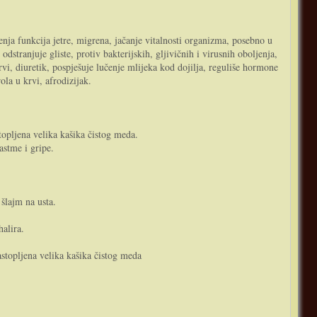
nja funkcija jetre, migrena, jačanje vitalnosti organizma, posebno u
dstranjuje gliste, protiv bakterijskih, gljivičnih i virusnih oboljenja,
krvi, diuretik, pospješuje lučenje mlijeka kod dojilja, reguliše hormone
ola u krvi, afrodizijak.
topljena velika kašika čistog meda.
astme i gripe.
šlajm na usta.
halira.
astopljena velika kašika čistog meda