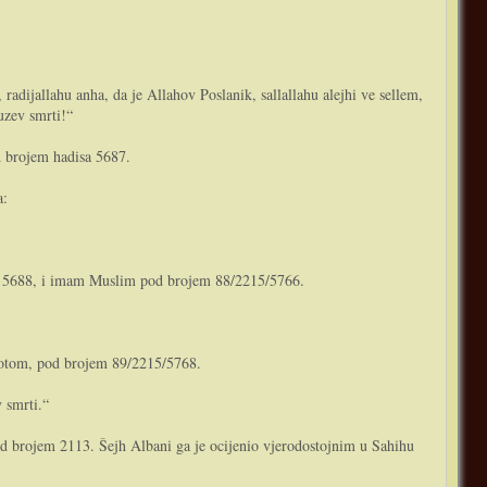
adijallahu anha, da je Allahov Poslanik, sallallahu alejhi ve sellem,
zuzev smrti!“
d brojem hadisa 5687.
a:
isa 5688, i imam Muslim pod brojem 88/2215/5766.
okotom, pod brojem 89/2215/5768.
v smrti.“
od brojem 2113. Šejh Albani ga je ocijenio vjerodostojnim u Sahihu