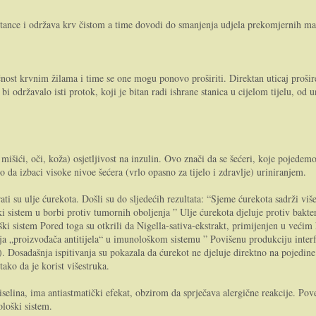
stance i održava krv čistom a time dovodi do smanjenja udjela prekomjernih mas
čnost krvnim žilama i time se one mogu ponovo proširiti. Direktan uticaj prošir
i održavalo isti protok, koji je bitan radi ishrane stanica u cijelom tijelu, od
mišići, oči, koža) osjetljivost na inzulin. Ovo znači da se šećeri, koje pojedemo
no da izbaci visoke nivoe šećera (vrlo opasno za tijelo i zdravlje) uriniranjem.
rati su ulje ćurekota. Došli su do sljedećih rezultata: “Sjeme ćurekota sadrži vi
i sistem u borbi protiv tumornih oboljenja ” Ulje ćurekota djeluje protiv bakter
ki sistem Pored toga su otkrili da Nigella-sativa-ekstrakt, primijenjen u većim 
a „proizvođača antitijela“ u imunološkom sistemu ” Povišenu produkciju interf
. Dosadašnja ispitivanja su pokazala da ćurekot ne djeluje direktno na pojedi
tako da je korist višestruka.
iselina, ima antiastmatički efekat, obzirom da sprječava alergične reakcije. P
loški sistem.