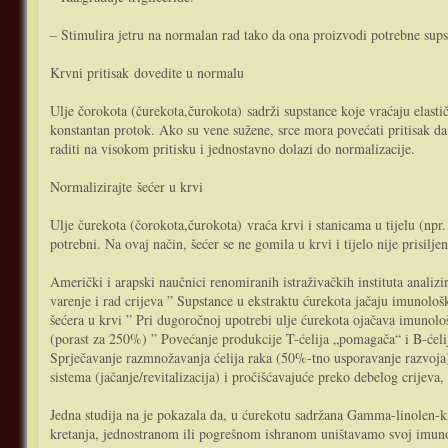
– Stimulira jetru na normalan rad tako da ona proizvodi potrebne sup
Krvni pritisak dovedite u normalu
Ulje čorokota (čurekota,čurokota) sadrži supstance koje vraćaju elasti
konstantan protok. Ako su vene sužene, srce mora povećati pritisak da b
raditi na visokom pritisku i jednostavno dolazi do normalizacije.
Normalizirajte šećer u krvi
Ulje čurekota (čorokota,čurokota) vraća krvi i stanicama u tijelu (npr. 
potrebni. Na ovaj način, šećer se ne gomila u krvi i tijelo nije prisilje
Američki i arapski naučnici renomiranih istraživačkih instituta analizi
varenje i rad crijeva ” Supstance u ekstraktu ćurekota jačaju imunološk
šećera u krvi ” Pri dugoročnoj upotrebi ulje ćurekota ojačava imunološ
(porast za 250%) ” Povećanje produkcije T-ćelija „pomagača“ i B-ćelij
Sprječavanje razmnožavanja ćelija raka (50%-tno usporavanje razvoja)
sistema (jačanje/revitalizacija) i pročišćavajuće preko debelog crijeva, 
Jedna studija na je pokazala da, u ćurekotu sadržana Gamma-linolen-k
kretanja, jednostranom ili pogrešnom ishranom uništavamo svoj imuno