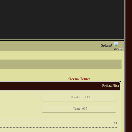
Selam!
Ocena Teme:
Prikaz Niza
Poruke: 1.815
Teme: 635
#1