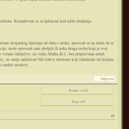
ličine. Konsultovati se sa ljekarom kod težih oboljenja.
sno šerijatskog liječenja od sihra i uroka, sprovodi se na način da se
cije, može sprovesti sam oboljeli ili neka druga osoba koja je svoj
e vezano isključivo ,uz volju Allaha dž.š., bez pripisivanja nekih
j., ne smije sadržavati bilo kakve elemente koji odudaraju od šerijata,
m razdire nozdrve.
Odgovori
Poruke: 1.815
Teme: 635
#2