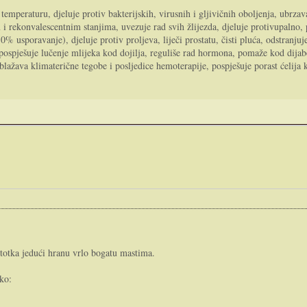
 temperaturu, djeluje protiv bakterijskih, virusnih i gljivičnih oboljenja, ubrz
rekonvalescentnim stanjima, uvezuje rad svih žlijezda, djeluje protivupalno, pro
 usporavanje), djeluje protiv proljeva, liječi prostatu, čisti pluća, odstranjuje
, pospješuje lučenje mlijeka kod dojilja, reguliše rad hormona, pomaže kod dijab
blažava klimaterične tegobe i posljedice hemoterapije, pospješuje porast ćelija 
stotka jedući hranu vrlo bogatu mastima.
uko: