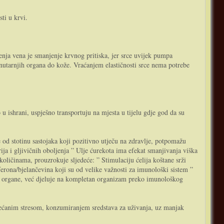
ti u krvi.
enja vena je smanjenje krvnog pritiska, jer srce uvijek pumpa
 unutarnjih organa do kože. Vraćanjem elastičnosti srce nema potrebe
 u ishrani, uspješno transportuju na mjesta u tijelu gdje god da su
še od stotinu sastojaka koji pozitivno utječu na zdravlje, potpomažu
ija i gljivičnih oboljenja ” Ulje ćurekota ima efekat smanjivanja viška
količinama, prouzrokuje sljedeće: ” Stimulaciju ćelija koštane srži
erona/bjelančevina koji su od velike važnosti za imunološki sistem ”
ne organe, već djeluje na kompletan organizam preko imunološkog
ovećanim stresom, konzumiranjem sredstava za uživanja, uz manjak