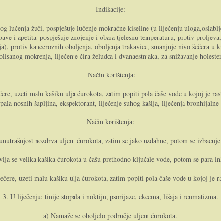
Indikacije:
g lučenja žuči, pospješuje lučenje mokraćne kiseline (u liječenju uloga,oslablje
e i apetita, pospješuje znojenje i obara tjelesnu temperaturu, protiv proljeva, o
ija), protiv kanceroznih oboljenja, oboljenja trakavice, smanjuje nivo šečera u 
rolisanog mokrenja, liječenje čira želudca i dvanaestnjaka, za snižavanje holester
Način korištenja:
čere, uzeti malu kašiku ulja ćurokota, zatim popiti pola čaše vode u kojoj je ras
pala nosnih šupljina, ekspektorant, liječenje suhog kašlja, liječenja bronhijalne 
Način korištenja:
unutrašnjost nozdrva uljem ćurokota, zatim se jako uzdahne, potom se izbacuje 
vlja se velika kašika ćurokota u čašu prethodno ključale vode, potom se para in
večere, uzeti malu kašiku ulja ćurokota, zatim popiti pola čaše vode u kojoj je r
3. U liječenju: tinije stopala i noktiju, psorijaze, ekcema, lišaja i reumatizma.
a) Namaže se oboljelo područje uljem ćurokota.