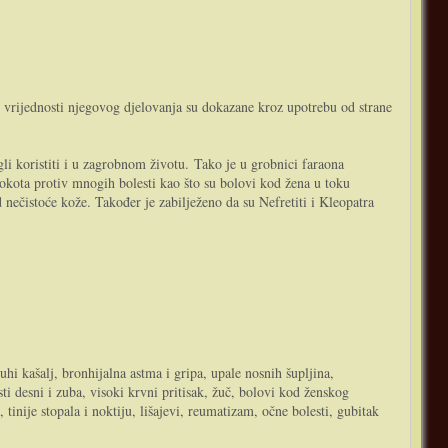
 vrijednosti njegovog djelovanja su dokazane kroz upotrebu od strane
gli koristiti i u zagrobnom životu. Tako je u grobnici faraona
rokota protiv mnogih bolesti kao što su bolovi kod žena u toku
d nečistoće kože. Također je zabilježeno da su Nefretiti i Kleopatra
uhi kašalj, bronhijalna astma i gripa, upale nosnih šupljina,
ti desni i zuba, visoki krvni pritisak, žuč, bolovi kod ženskog
nije stopala i noktiju, lišajevi, reumatizam, očne bolesti, gubitak