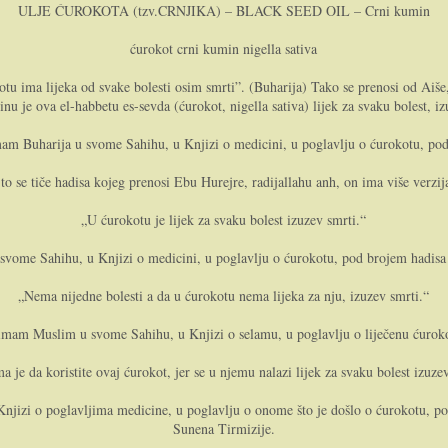
ULJE ĆUROKOTA (tzv.CRNJIKA) – BLACK SEED OIL – Crni kumin
ćurokot crni kumin nigella sativa
u ima lijeka od svake bolesti osim smrti”. (Buharija) Tako se prenosi od Aiše, r
inu je ova el-habbetu es-sevda (ćurokot, nigella sativa) lijek za svaku bolest, i
imam Buharija u svome Sahihu, u Knjizi o medicini, u poglavlju o ćurokotu, po
to se tiče hadisa kojeg prenosi Ebu Hurejre, radijallahu anh, on ima više verzij
„U ćurokotu je lijek za svaku bolest izuzev smrti.“
u svome Sahihu, u Knjizi o medicini, u poglavlju o ćurokotu, pod brojem had
„Nema nijedne bolesti a da u ćurokotu nema lijeka za nju, izuzev smrti.“
e imam Muslim u svome Sahihu, u Knjizi o selamu, u poglavlju o liječenu ćur
 je da koristite ovaj ćurokot, jer se u njemu nalazi lijek za svaku bolest izuze
njizi o poglavljima medicine, u poglavlju o onome što je došlo o ćurokotu, p
Sunena Tirmizije.