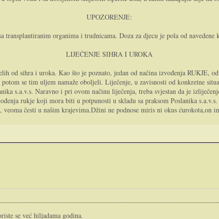
UPOZORENJE:
sa transplantiranim organima i trudnicama. Doza za djecu je pola od navedene ko
LIJEČENJE SIHRA I UROKA
lih od sihra i uroka. Kao što je poznato, jedan od načina izvođenja RUKJE, odno
 potom se tim uljem namaže oboljeli. Liječenje, u zavisnosti od konkretne situa
ka s.a.v.s. Naravno i pri ovom načinu liječenja, treba svjestan da je izliječenj
ođenja rukje koji mora biti u potpunosti u skladu sa praksom Poslanika s.a.v.s. t
st, veoma česti u našim krajevima.Džini ne podnose miris ni okus ćurokota,on i
riste se već hiljadama godina.