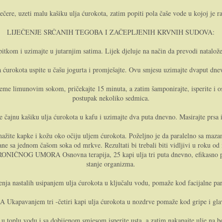
ečere, uzeti malu kašiku ulja ćurokota, zatim popiti pola čaše vode u kojoj je r
LIJEČENJE SRČANIH TEGOBA I ZAČEPLJENIH KRVNIH SUDOVA:
pitkom i uzimajte u jutarnjim satima. Lijek djeluje na način da prevodi natalo
rokota uspite u čašu jogurta i promješajte. Ovu smjesu uzimajte dvaput dnev
novim sokom, pričekajte 15 minuta, a zatim šamponirajte, isperite i osuš
postupak nekoliko sedmica.
ajnu kašiku ulja ćurokota u kafu i uzimajte dva puta dnevno. Masirajte prsa i
apke i kožu oko očiju uljem ćurokota. Poželjno je da paralelno sa mazanjem
ane sa jednom čašom soka od mrkve. Rezultati bi trebali biti vidljivi u roku od
MORA Osnovna terapija, 25 kapi ulja tri puta dnevno, efikasno pomaže 
stanje organizma.
talih usipanjem ulja ćurokota u ključalu vodu, pomaže kod facijalne paraliz
pavanjem tri -četiri kapi ulja ćurokota u nozdrve pomaže kod gripe i gla
toplu vodu i sa dobijenom smjesom isperite usta, a zatim nakapajte ulje na b