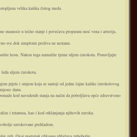
astopljena velika kašika čistog meda.
žene masnoće u tečno stanje i povećava propusnu moć vena i arterija.
no sve dok simptomi proliva ne nestanu.
ite kosu. Nakon toga namažite tjeme uljem ćurokota. Ponavljajte
 leđa uljem ćurokota.
 pijete i smjesu koja se sastoji od jedne čajne kašike ćurokotovog
 mjesec dana.
kod navedenih stanja na način da poboljšava opće zdravstveno
e i tetanusa, kao i kod otklanjanja njihovih uzroka.
vobolje uzrokovane prehladom.
olni zub. Ovaj postupak efikasno ublažava zubobolju.