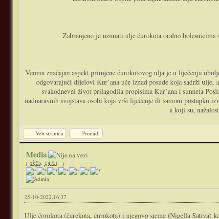
Zabranjeno je uzimati ulje ćurokota oralno bolesnicima 
Veoma značajan aspekt primjene ćurokotovog ulja je u liječenju obolje
odgovarajući dijelovi Kur’ana uče iznad posude koja sadrži ulje, a
svakodnevni život prilagodila propisima Kur’ana i sunneta Poslani
nadnaravnih svojstava osobi koja vrši liječenje ili samom postupku izv
a koji su, nažalo
Veb stranica
Pronađi
Media
( ٱلسَّلَامُ عَلَيْكُمْ )
25-10-2022.16:37
Ulje čorokota (čurekota, čurokota) i njegovo sjeme (Nigella Sativa) ko