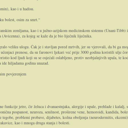
min), kao i u hadisu.
u bolest, osim za smrt.“
teranskim zemljama, kao i u južno-azijskom medicinskom sistemu (Unani-Tibb) i
a (Avicenna), za kojeg se kaže da je bio liječnik liječnika.
ralo veliku ulogu. Čak je i stavljan pored mrtvih, jer su vjerovali, da bi ga mo
enjaci prenose, da su faronovi ljekari već prije 3000 godina koristili ulje čo
istio kod ljudi koji su se osjećali oslabljeno, protiv neobjašnjivih upala, te ko
ja ide hiljadama godina unazad.
unim povjerenjem
funkcije jetre, čir želuca i dvanaestnjaka, alergije i upale, prehlade i kašalj, s
ronična pospanost, neuroza, senilnost, proširene vene, hemoroidi, kandida, boles
gobe, problemi probave, dijabetes, kožna oboljenja (neurodermitis, ekcemi), ti
rakavice, kao i mnoga druga stanja i bolesti.