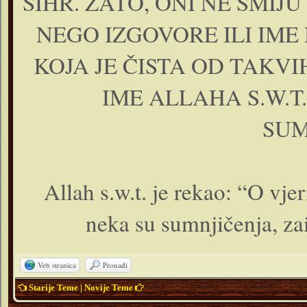
SIHR. ZATO, ONI NE SMIJ
NEGO IZGOVORE ILI IME
KOJA JE ČISTA OD TAKVI
IME ALLAHA S.W.T
SUM
Allah s.w.t. je rekao: “O vje
neka su sumnjičenja, za
Veb stranica
Pronađi
Starije Teme
|
Novije Teme