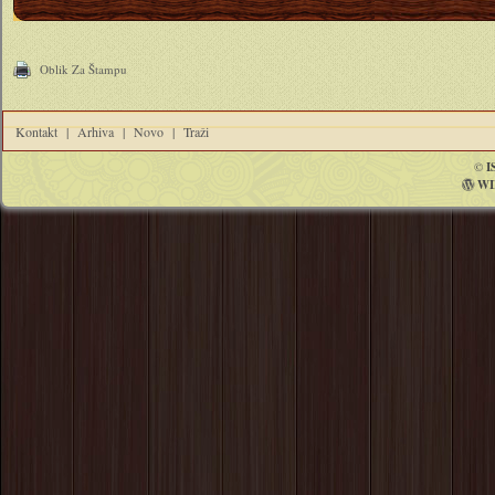
Oblik Za Štampu
Kontakt
|
Arhiva
|
Novo
|
Traži
©
I
WI