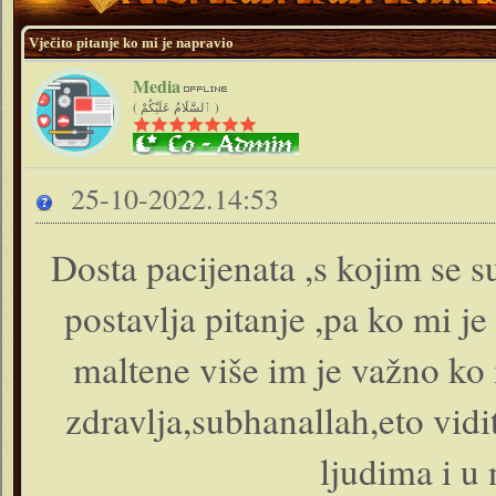
Vječito pitanje ko mi je napravio
Media
( ٱلسَّلَامُ عَلَيْكُمْ )
25-10-2022.14:53
Dosta pacijenata ,s kojim se 
postavlja pitanje ,pa ko mi je
maltene više im je važno ko 
zdravlja,subhanallah,eto vidi
ljudima i u