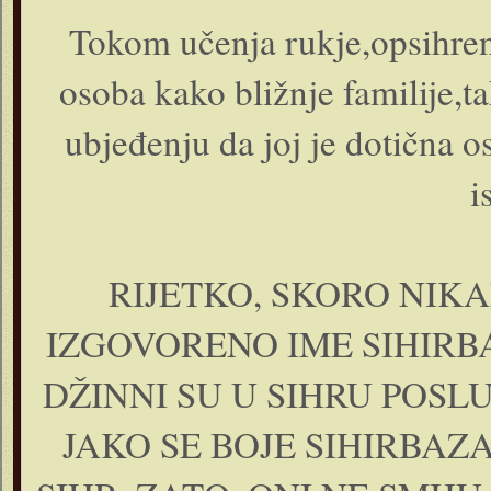
Tokom učenja rukje,opsihren
osoba kako bližnje familije,t
ubjeđenju da joj je dotična os
RIJETKO, SKORO NIK
IZGOVORENO IME SIHIRBA
DŽINNI SU U SIHRU POSLUŠ
JAKO SE BOJE SIHIRBAZA