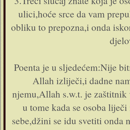
3.Treći slučaj znate koja je os
ulici,hoće srce da vam prepu
obliku to prepozna,i onda iskor
djelo
Poenta je u sljedećem:Nije bi
Allah izliječi,i dadne na
njemu,Allah s.w.t. je zaštitni
u tome kada se osoba liječi 
sebe,džini se idu svetiti onda 