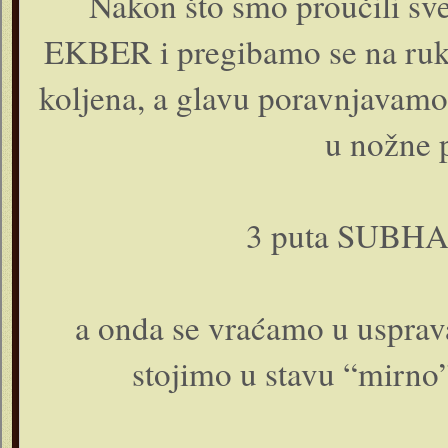
Nakon što smo proučili s
EKBER i pregibamo se na ruku
koljena, a glavu poravnjavamo 
u nožne 
3 puta SUBH
a onda se vraćamo u usprava
stojimo u stavu “mirno