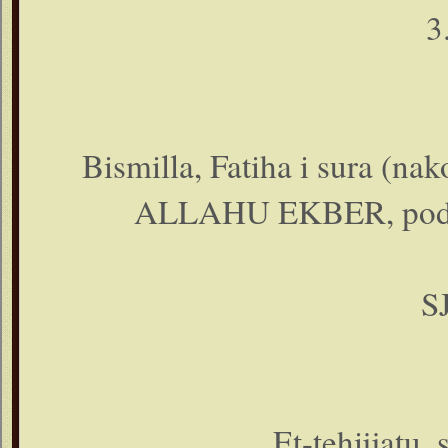
3
Bismilla, Fatiha i sura (na
ALLAHU EKBER, podign
S
Et-tehijjatu, 