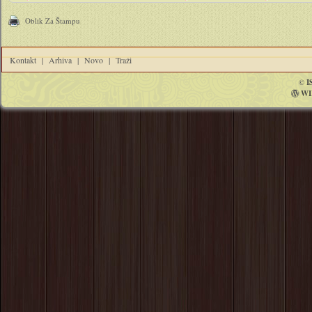
Oblik Za Štampu
Kontakt
|
Arhiva
|
Novo
|
Traži
©
I
WI