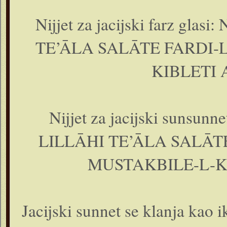
Nijjet za jacijski farz g
TE’ĀLA SALĀTE FARDI-L
KIBLETI
Nijjet za jacijski sunsu
LILLĀHI TE’ĀLA SALĀT
MUSTAKBILE-L-K
Jacijski sunnet se klanja kao ik