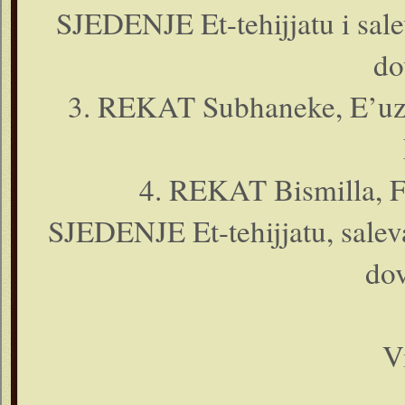
SJEDENJE Et-tehijjatu i saleva
do
3. REKAT Subhaneke, E’uza i
4. REKAT Bismilla, Fa
SJEDENJE Et-tehijjatu, salevat
do
V