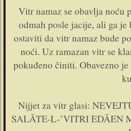
Vitr namaz se obavlja noću p
odmah posle jacije, ali ga je 
ostaviti da vitr namaz bude po
noći. Uz ramazan vitr se kl
pokuđeno činiti. Obavezno je 
ku
Nijjet za vitr glasi: NE
SALĀTE-L-’VITRI EDĀEN