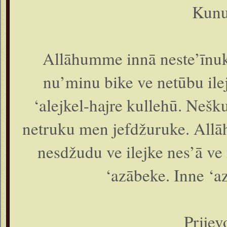
Kunu
Allāhumme innā neste’īnuke
nu’minu bike ve netūbu ile
‘alejkel-hajre kullehū. Nešk
netruku men jefdžuruke. Allāh
nesdžudu ve ilejke nes’ā v
‘azābeke. Inne ‘a
Prijev