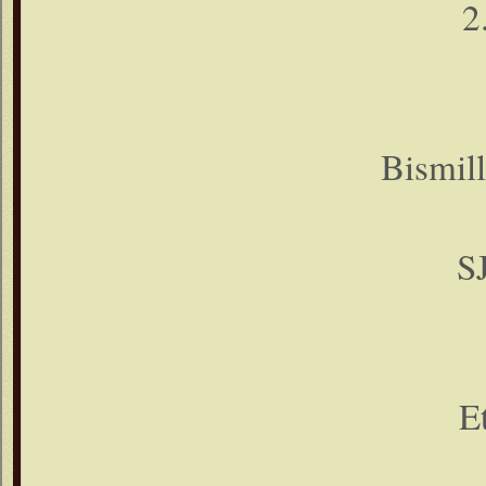
2
Bismill
S
Et