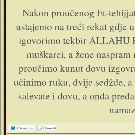
Nakon proučenog Et-tehij
ustajemo na treći rekat gdje u
igovorimo tekbir ALLAHU E
muškarci, a žene naspram 
proučimo kunut dovu izgo
učinimo ruku, dvije sedžde, a
salevate i dovu, a onda pre
namazi
Veb stranica
Pronađi