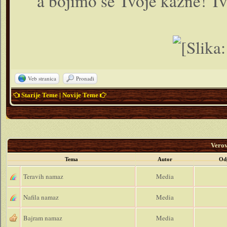
a bojimo se Tvoje kazne! Tvo
Veb stranica
Pronađi
Starije Teme
|
Novije Teme
Vero
Tema
Autor
Od
Teravih namaz
Media
Nafila namaz
Media
Bajram namaz
Media