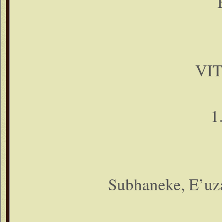
VI
1
Subhaneke, E’uza 