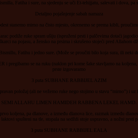
smilla, Fatiha i sure, na sjedenju se uči Et-tehijjatu, salevati i dova, pa
Detaljno pojašnjenje sabah namaza
dest stanemo mirno na čisto mjesto, okrenemo se prema kibli, proučimo 
iže ruke spram ušiju (ispruženi prsti i palčevima dotaći jagodice n
arci na pojasu, a žensko na prsima i skrušeno stojeći pred Allahom dž.
smillu, Fatihu i jedno sure. (Može se proučiti bilo koja sura, ili neki d
pregibamo se na ruku (naklon pri kome šake stavljamo na koljena, a 
prste izgovaramo
3 puta SUBHANE RABBIJEL AZIM
ravan položaj (ali ne vežemo ruke nego stojimo u stavu “mirno”) i uz
SEMI ALLAHU LIMEN HAMIDEH RABBENA LEKEL HAMD.
koljena, pa dlanove, a između dlanova lice, razmak između dlanova 
 laktovi spušteni na tle, stopala na sedždi stoje uspravno, a nožni prsti
3 puta SUBHANE RABBIJEL EALA