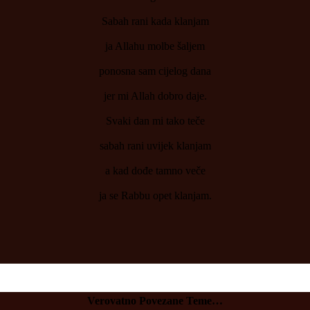
Sabah rani kada klanjam
ja Allahu molbe šaljem
ponosna sam cijelog dana
jer mi Allah dobro daje.
Svaki dan mi tako teče
sabah rani uvijek klanjam
a kad dođe tamno veče
ja se Rabbu opet klanjam.
Verovatno Povezane Teme…