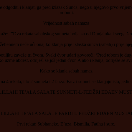
 odgoditi i klanjati ga pred izlazak Sunca, nego u njegovo prvo vrijem
probudi.
Vrijednost sabah namaza
 kaže: ‘”Dva rekata sabahskog sunneta bolja su od Dunjaluka i svega što
žehennem neće ući onaj ko klanja prije izlaska sunca (sabah) i prije nje
tiljku zaveže tri čvora. Svaki čvor udari govoreći: ‘Pred tobom je dug
o uzme abdest, odriješi se još jedan čvor. A ako i klanja, odriješe se sv
Kako se klanja sabah namaz
4 rekata, i to 2 sunneta i 2 farza. Farz i sunnet se klanjaju isto, jedino 
LIJE LILLĀHI TE’ĀLA SALĀTE SUNNETI-L-FEDŽRI EDĀEN MU
LIJE LILLĀHI TE’ĀLA SALĀTE FARDI-L-FEDŽRI EDĀEN MUS
Prvi rekat: Subhaneke, E’uza, Bismilla, Fatiha i sure.