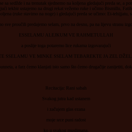
a sedžde i na trenutak sjednemo na koljena gledajući preda se, a p
jući tekbir ustajemo na drugi rekat vežemo ruke i učimo Bismillu, Fatihu
ljena (ruke stavimo na noge) i gledajući preda se učimo: Et-tehijjatu, s
 sve proučili predajemo selam, prvo na desnu, pa na lijevu stranu izg
ESSELAMU ALEJKUM VE RAHMETULLAH
a poslije toga potaremo lice rukama izgovarajući
E SSELAMU VE MINKE SSELAM TEBAREKTE JA ZEL DŽELA
neta, a farz ćemo klanjati isto samo što ćemo drugačije zanijetiti, dok 
Recitacija: Rani sabah
Svakog jutra kad ustanem
i začujem glas ezana
moje srce puni radost
ko u svakog muslimana.