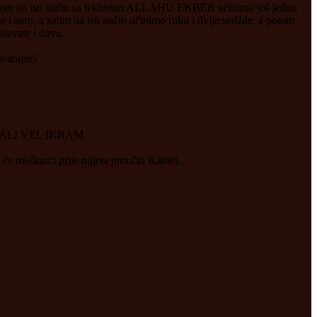
otom na isti način sa tekbirom ALLAHU EKBER učinimo još jednu
 i suru, a zatim na isti način učinimo ruku i dvije sedžde, a potom
alavate i dovu.
ovarajući
LI VEL IKRAM.
će muškarci prije nijjeta proučiti ikamet.