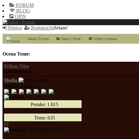
FORUM
BLOG
OPIS
Prijava
Registracija
Selam!
Vakat | Forum
Vakat | Teme
Učimo o Islamu
Sabah n
Ocena Teme:
Prikaz Niza
Sabah namaz
Media
( ٱلسَّلَامُ عَلَيْكُمْ )
Poruke: 1.815
Teme: 635
#1
25-10-2022.12:58