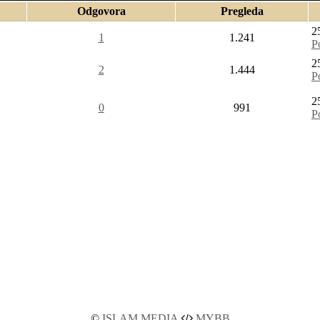
Odgovora
Pregleda
2
1
1.241
P
2
2
1.444
P
2
0
991
P
©
ISLAM MEDIA
MYBB