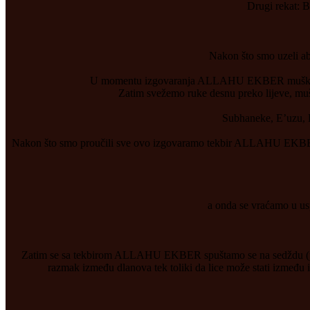
Drugi rekat: Bi
Nakon što smo uzeli ab
U momentu izgovaranja ALLAHU EKBER muškarac pod
Zatim svežemo ruke desnu preko lijeve, mušk
Subhaneke, E’uzu, Bi
Nakon što smo proučili sve ovo izgovaramo tekbir ALLAHU EKBER i 
a onda se vraćamo u usp
Zatim se sa tekbirom ALLAHU EKBER spuštamo se na sedždu (prvo 
razmak između dlanova tek toliki da lice može stati između i