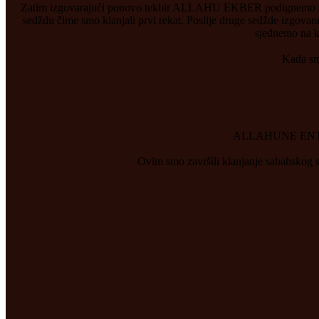
Zatim izgovarajući ponovo tekbir ALLAHU EKBER podignemo se s
sedždu čime smo klanjali prvi rekat. Poslije druge sedžde izgovara
sjednemo na ko
Kada smo
ALLAHUNE ENT
Ovim smo završili klanjanje sabahskog sun