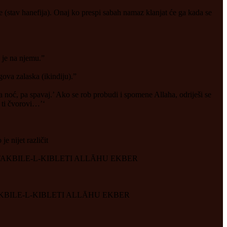
e (stav hanefija). Onaj ko prespi sabah namaz klanjat će ga kada se
 je na njemu.”
gova zalaska (ikindiju).”
a noć, pa spavaj.’ Ako se rob probudi i spomene Allaha, odriješi se
i ti čvorovi…’‘
je nijet različit
STAKBILE-L-KIBLETI ALLĀHU EKBER
TAKBILE-L-KIBLETI ALLĀHU EKBER