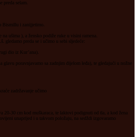
 se preda selam.
Bismillu i zanijjetimo.
a ušima ), a žensko podiže ruke u visini ramena.
š. gledamo preda se i učimo u sebi sljedeće:
rugi dio iz Kur’ana).
glavu poravnjavamo sa zadnjim dijelom leđa), te gledajući u nožne
 kraće zadržavanje učimo
20-30 cm kod muškaraca, te laktovi podignuti od tla, a kod žena
 povijeni unaprijed i u takvom položaju, na sedždi izgovaramo