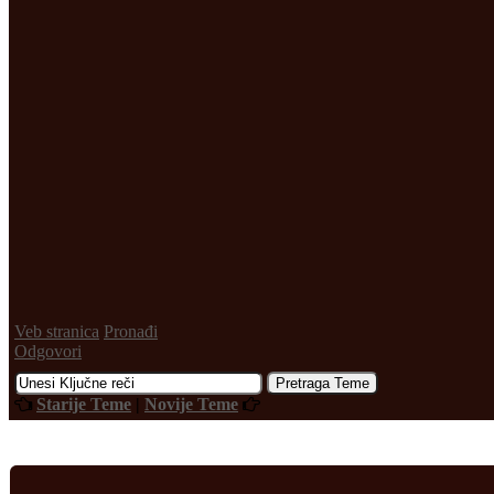
Veb stranica
Pronađi
Odgovori
Starije Teme
|
Novije Teme