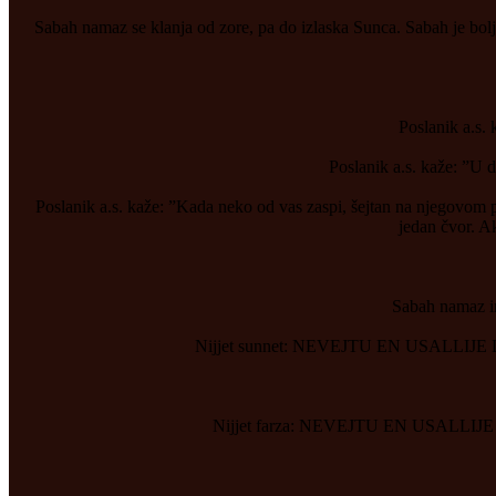
Sabah namaz se klanja od zore, pa do izlaska Sunca. Sabah je bolje
Poslanik a.s.
Poslanik a.s. kaže: ”U d
Poslanik a.s. kaže: ”Kada neko od vas zaspi, šejtan na njegovom po
jedan čvor. Ak
Sabah namaz ima 
Nijjet sunnet: NEVEJTU EN USAL
Nijjet farza: NEVEJTU EN USAL