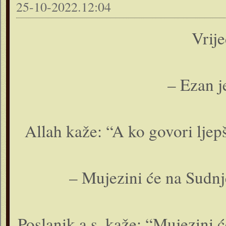
25-10-2022.12:04
Vrij
– Ezan j
Allah kaže: “A ko govori lje
– Mujezini će na Sudnj
Poslanik a.s. kaže: “Mujezini 