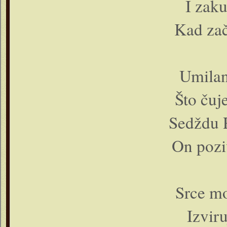
I zak
Kad zač
Umilan
Što čuj
Sedždu 
On pozi
Srce mo
Izviru