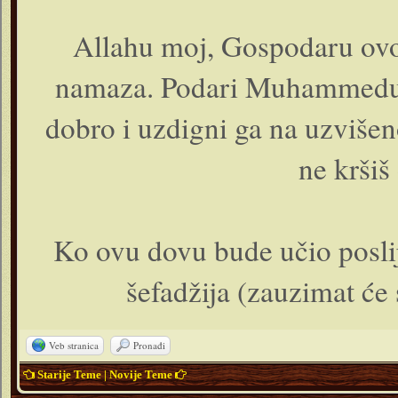
Allahu moj, Gospodaru ovo
namaza. Podari Muhammedu v
dobro i uzdigni ga na uzvišen
ne kršiš
Ko ovu dovu bude učio posli
šefadžija (zauzimat će
Veb stranica
Pronađi
Starije Teme
|
Novije Teme