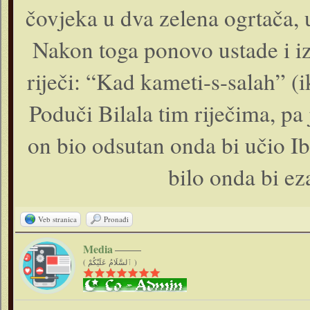
čovjeka u dva zelena ogrtača, u
Nakon toga ponovo ustade i izg
riječi: “Kad kameti-s-salah” (ik
Poduči Bilala tim riječima, pa 
on bio odsutan onda bi učio I
bilo onda bi e
Veb stranica
Pronađi
Media
( ٱلسَّلَامُ عَلَيْكُمْ )