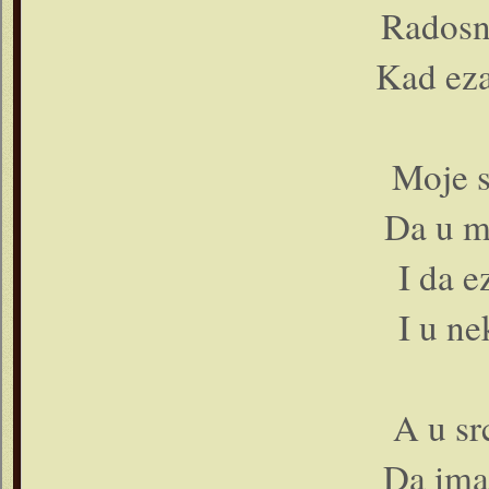
Radosno
Kad eza
Moje s
Da u m
I da e
I u ne
A u src
Da ima