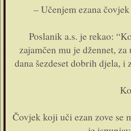
– Učenjem ezana čovjek 
Poslanik a.s. je rekao: “
zajamčen mu je džennet, za 
dana šezdeset dobrih djela, i 
Ko
Čovjek koji uči ezan zove se 
je ispunjav