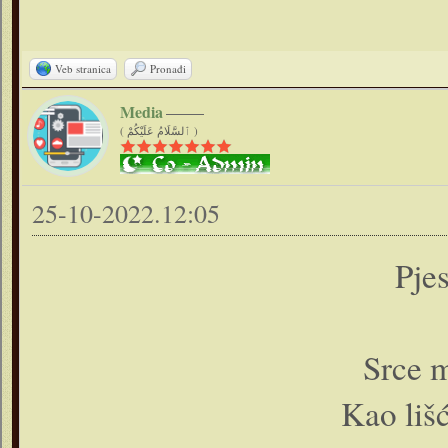
Veb stranica
Pronađi
Media
( ٱلسَّلَامُ عَلَيْكُمْ )
25-10-2022.12:05
Pje
Srce m
Kao liš