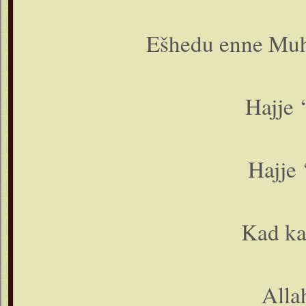
Ešhedu enne Muh
Hajje 
Hajje 
Kad ka
Alla