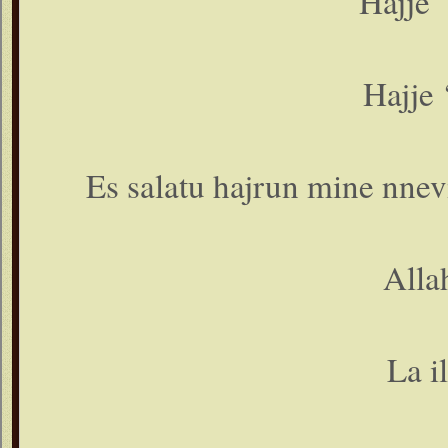
Hajje 
Hajje 
Es salatu hajrun mine nne
Alla
La il