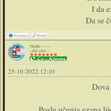
I da 
Da se č
Veb stranica
Pronađi
Media
( ٱلسَّلَامُ عَلَيْكُمْ )
25-10-2022.12:10
Dova 
Posle učenja ezana lij