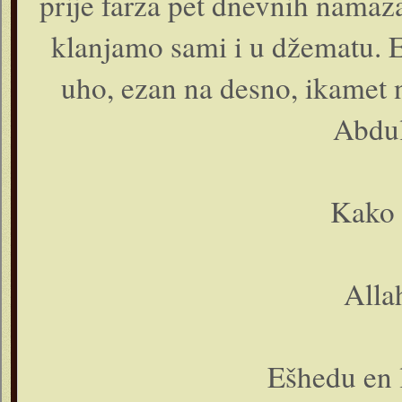
prije farza pet dnevnih namaz
klanjamo sami i u džematu. E
uho, ezan na desno, ikamet n
Abdul
Kako 
Alla
Ešhedu en l