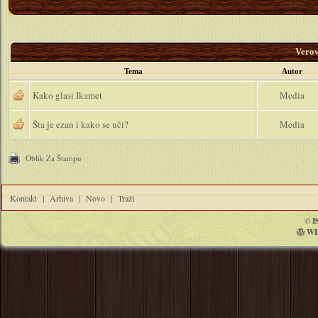
Vero
Tema
Autor
Kako glasi Ikamet
Media
Šta je ezan i kako se uči?
Media
Oblik Za Štampu
Kontakt
|
Arhiva
|
Novo
|
Traži
©
I
WI