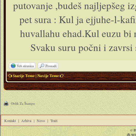
putovanje ,budeš najljepšeg i
pet sura : Kul ja ejjuhe-l-kaf
huvallahu ehad.Kul euzu bi r
Svaku suru počni i zavrsi
Veb stranica
Pronađi
Starije Teme
|
Novije Teme
Oblik Za Štampu
Kontakt
|
Arhiva
|
Novo
|
Traži
©
I
WI