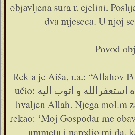
objavljena sura u cjelini. Poslij
dva mjeseca. U njoj s
Povod obj
Rekla je Aiša, r.a.: “Allahov P
učio: سبحان الله و بحمده استغفرالله و اتوب اليه (Neka je slavljen i
hvaljen Allah. Njega molim z
rekao: ‘Moj Gospodar me obavi
ummetu i naredio mi da, k