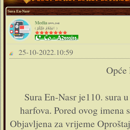
Sura En-Nasr
Media
( ٱلسَّلَامُ عَلَيْكُمْ )
25-10-2022.10:59
Opće 
Sura En-Nasr je110. sura u 
harfova. Pored ovog imena s
Objavljena za vrijeme Oprošta