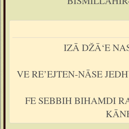
BISMILLĀHIR
IZĀ DŽĀ‘E NA
VE RE’EJTEN-NĀSE JEDH
FE SEBBIH BIHAMDI R
KĀNE