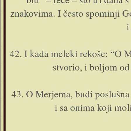
znakovima. I često spominji G
i
42. I kada meleki rekoše: “O M
stvorio, i boljom od
43. O Merjema, budi poslušna 
i sa o­nima koji moli