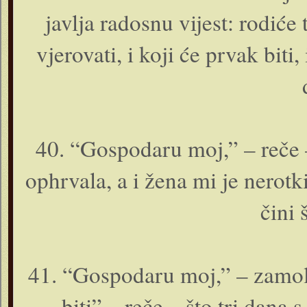
javlja radosnu vijest: rodiće 
vjerovati, i koji će prvak biti
40. “Gospodaru moj,” – reče 
ophrvala, a i žena mi je nerotki
čini 
41. “Gospodaru moj,” – zamoli
biti” – reče – što tri dana