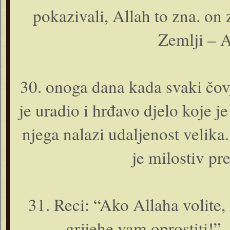
pokazivali, Allah to zna. o­n 
Zemlji – A
30. o­noga dana kada svaki čo
je uradio i hrđavo djelo koje j
njega nalazi udaljenost velika
je milostiv p
31. Reci: “Ako Allaha volite, m
grijehe vam oprostiti!” 