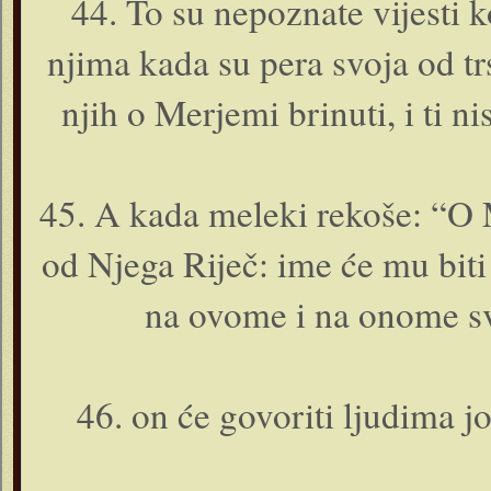
44. To su nepoznate vijesti k
njima kada su pera svoja od trs
njih o Merjemi brinuti, i ti n
45. A kada meleki rekoše: “O M
od Njega Riječ: ime će mu biti
na ovome i na o­nome sv
46. o­n će govoriti ljudima jo