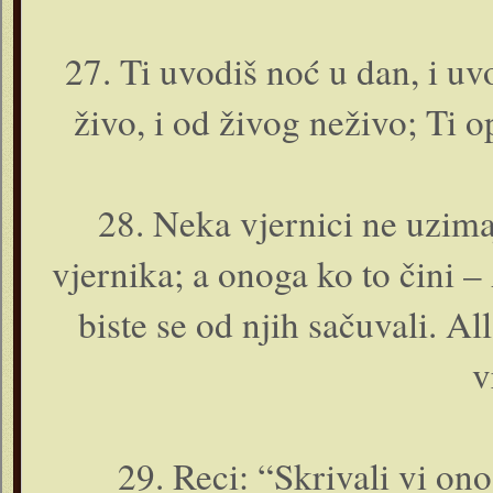
27. Ti uvodiš noć u dan, i uv
živo, i od živog neživo; Ti 
28. Neka vjernici ne uzima
vjernika; a o­noga ko to čini – 
biste se od njih sačuvali. A
v
29. Reci: “Skrivali vi o­no