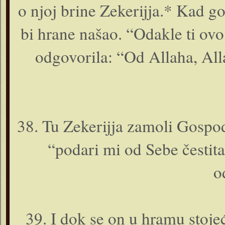
o njoj brine Zekerijja.* Kad go
bi hrane našao. “Odakle ti ovo,
odgovorila: “Od Allaha, All
38. Tu Zekerijja zamoli Gospo
“podari mi od Sebe čestita
o
39. I dok se o­n u hramu stoje