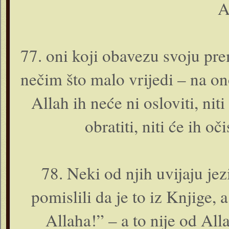
A
77. o­ni koji obavezu svoju pr
nečim što malo vrijedi – na o­
Allah ih neće ni osloviti, ni
obratiti, niti će ih oč
78. Neki od njih uvijaju jez
pomislili da je to iz Knjige, a
Allaha!” – a to nije od All