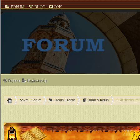
FORUM
BLOG
OPIS
Prijava
Registracija
Vakat | Forum
Forum | Teme
Kuran & Kerim
3. Ali ‘Imran I