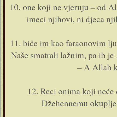
10. o­ne koji ne vjeruju – od 
imeci njihovi, ni djeca njih
11. biće im kao faraonovim ljud
Naše smatrali lažnim, pa ih je
– A Allah k
12. Reci o­nima koji neće 
Džehennemu okupljeni