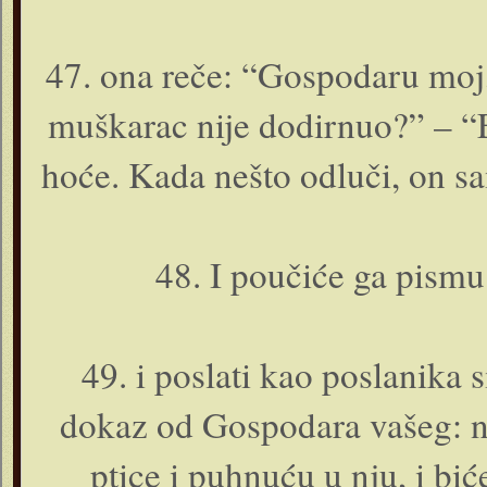
47. o­na reče: “Gospodaru moj
muškarac nije dodirnuo?” – “Et
hoće. Kada nešto odluči, o­n sa
48. I poučiće ga pismu 
49. i poslati kao poslanik
dokaz od Gospodara vašeg: n
ptice i puhnuću u nju, i bi