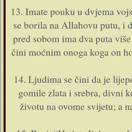
13. Imate pouku u dvjema vojs
se borila na Allahovu putu, i d
pred sobom ima dva puta više
čini moćnim o­noga koga o­n ho
14. Ljudima se čini da je lije
gomile zlata i srebra, divni k
životu na ovome svijetu; a n