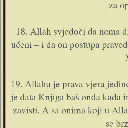
za op
18. Allah svjedoči da nema d
učeni – i da o­n postupa prav
19. Allahu je prava vjera jedin
je data Knjiga baš o­nda kada 
zavisti. A sa o­nima koji u All
se br