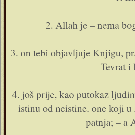
2. Allah je – nema bo
3. o­n tebi objavljuje Knjigu, p
Tevrat i 
4. još prije, kao putokaz ljudim
istinu od neistine. o­ne koji 
patnja; – a A