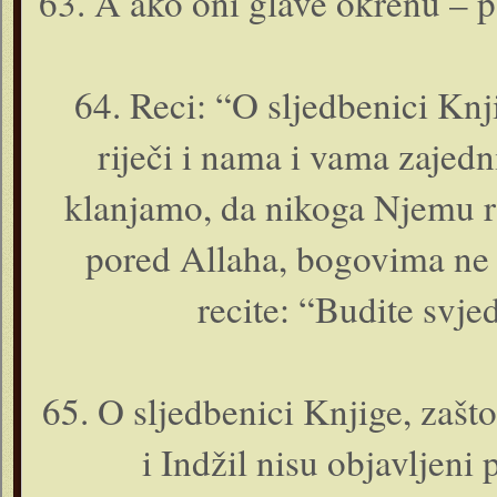
63. A ako o­ni glave okrenu – 
64. Reci: “O sljedbenici Kn
riječi i nama i vama zajed
klanjamo, da nikoga Njemu r
pored Allaha, bogovima ne d
recite: “Budite svj
65. O sljedbenici Knjige, zašto
i Indžil nisu objavljeni 