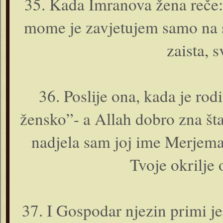
35. Kada Imranova žena reče:
mome je zavjetujem samo na s
zaista, s
36. Poslije o­na, kada je ro
žensko”- a Allah dobro zna šta
nadjela sam joj ime Merjema,
Tvoje okrilje 
37. I Gospodar njezin primi je l