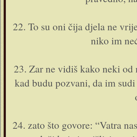
22. To su o­ni čija djela ne vri
niko im ne
23. Zar ne vidiš kako neki od 
kad budu pozvani, da im sudi 
24. zato što govore: “Vatra na