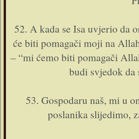
P
52. A kada se Isa uvjerio da o
će biti pomagači moji na Alla
– “mi ćemo biti pomagači Allah
budi svjedok da
53. Gospodaru naš, mi u o­n
poslanika slijedimo, 