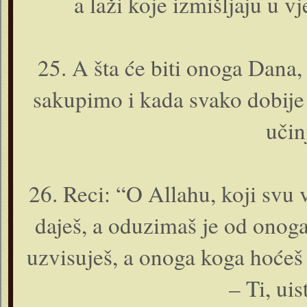
a laži koje izmišljaju u 
25. A šta će biti o­noga Dana
sakupimo i kada svako dobije o
učin
26. Reci: “O Allahu, koji svu 
daješ, a oduzimaš je od o­nog
uzvisuješ, a o­noga koga hoćeš
– Ti, ui