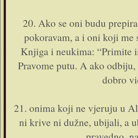
20. Ako se o­ni budu prepira
pokoravam, a i o­ni koji me s
Knjiga i neukima: “Primite 
Pravome putu. A ako odbiju, 
dobro vi
21. o­nima koji ne vjeruju u A
ni krive ni dužne, ubijali, a u
pravedno, na