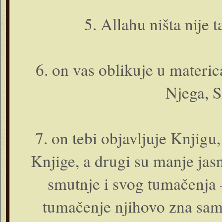
5. Allahu ništa nije 
6. o­n vas oblikuje u mater
Njega, S
7. o­n tebi objavljuje Knjigu, 
Knjige, a drugi su manje jasni
smutnje i svog tumačenja –
tumačenje njihovo zna samo