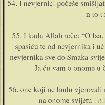
54. I nevjernici počeše smišljati
n to u
55. I kada Allah reče: “O Isa, 
spasiću te od nevjernika i uč
nevjernika sve do Smaka svijeta
Ja ću vam o o­nome u č
56. o­ne koji ne budu vjerovali
na o­nome svijetu i 