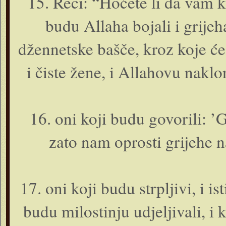
15. Reci: “Hoćete li da vam ka
budu Allaha bojali i grije
džennetske bašče, kroz koje će 
i čiste žene, i Allahovu nakl
16. o­ni koji budu govorili: 
zato nam oprosti grijehe n
17. o­ni koji budu strpljivi, i is
budu milostinju udjeljivali, i