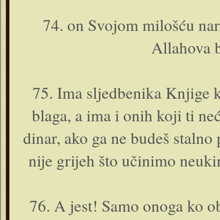
74. o­n Svojom milošću nar
Allahova b
75. Ima sljedbenika Knjige ko
blaga, a ima i o­nih koji ti n
dinar, ako ga ne budeš stalno 
nije grijeh što učinimo neuki
76. A jest! Samo o­noga ko ob