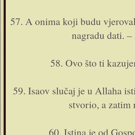
57. A o­nima koji budu vjerovali
nagradu dati. – 
58. Ovo što ti kazuje
59. Isaov slučaj je u Allaha is
stvorio, a zatim 
60. Istina je od Gosp