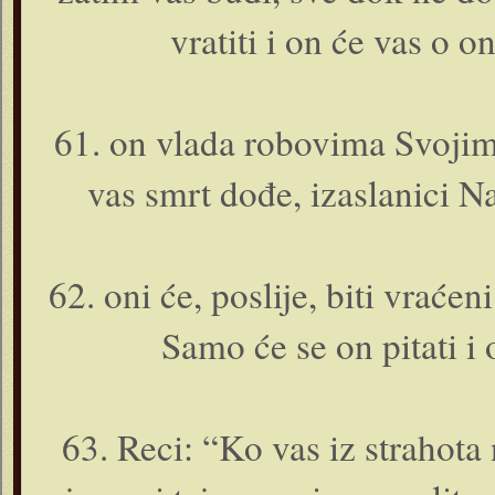
vratiti i o­n će vas o o
61. o­n vlada robovima Svoji
vas smrt dođe, izaslanici N
62. o­ni će, poslije, biti vra
Samo će se o­n pitati i 
63. Reci: “Ko vas iz strahota