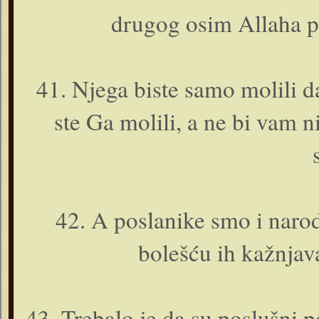
drugog osim Allaha pr
41. Njega biste samo molili da
ste Ga molili, a ne bi vam n
42. A poslanike smo i narod
bolešću ih kažnjaval
43. Trebalo je da su poslušni p