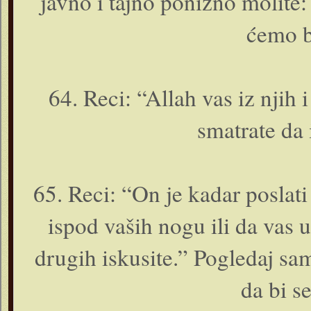
javno i tajno ponizno molite:
ćemo b
64. Reci: “Allah vas iz njih i
smatrate da
65. Reci: “On je kadar poslati
ispod vaših nogu ili da vas u 
drugih iskusite.” Pogledaj s
da bi se