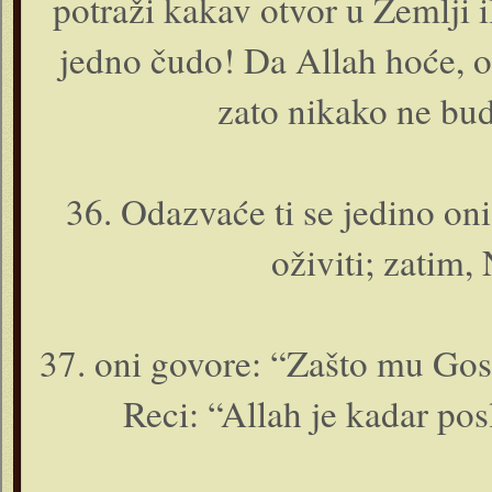
potraži kakav otvor u Zemlji i
jedno čudo! Da Allah hoće, o
zato nikako ne budi
36. Odazvaće ti se jedino o­n
oživiti; zatim, 
37. o­ni govore: “Zašto mu Go
Reci: “Allah je kadar posl