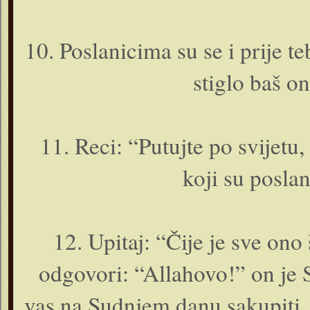
10. Poslanicima su se i prije teb
stiglo baš o­
11. Reci: “Putujte po svijetu,
koji su posla
12. Upitaj: “Čije je sve o­no
odgovori: “Allahovo!” o­n je 
vas na Sudnjem danu sakupiti, 