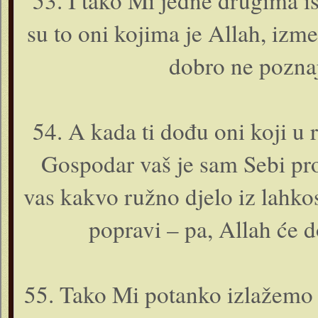
53. I tako Mi jedne drugima i
su to o­ni kojima je Allah, iz
dobro ne poznaj
54. A kada ti dođu o­ni koji u 
Gospodar vaš je sam Sebi pro
vas kakvo ružno djelo iz lahkos
popravi – pa, Allah će do
55. Tako Mi potanko izlažemo 