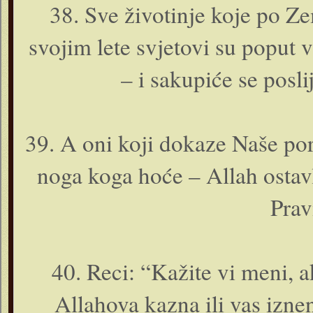
38. Sve životinje koje po Ze
svojim lete svjetovi su poput v
– i sakupiće se pos
39. A o­ni koji dokaze Naše por
noga koga hoće – Allah ostavl
Prav
40. Reci: “Kažite vi meni, a
Allahova kazna ili vas iznen