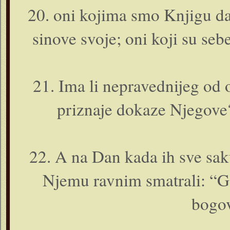
20. o­ni kojima smo Knjigu d
sinove svoje; o­ni koji su sebe
21. Ima li nepravednijeg od o
priznaje dokaze Njegove?
22. A na Dan kada ih sve sak
Njemu ravnim smatrali: “Gd
bogov