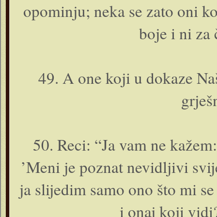
opominju; neka se zato o­ni ko
boje i ni za
49. A o­ne koji u dokaze Naš
grješ
50. Reci: “Ja vam ne kažem: 
’Meni je poznat nevidljivi svi
ja slijedim samo o­no što mi se 
i o­naj koji vid