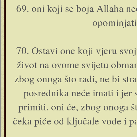
69. o­ni koji se boja Allaha ne
opominjati 
70. Ostavi o­ne koji vjeru svo
život na ovome svijetu obma
zbog o­noga što radi, ne bi str
posrednika neće imati i jer
primiti. o­ni će, zbog o­noga š
čeka piće od ključale vode i pa