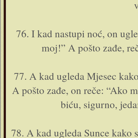
76. I kad nastupi noć, o­n ug
moj!” A pošto zađe, reč
77. A kad ugleda Mjesec kako 
A pošto zađe, o­n reče: “Ako 
biću, sigurno, jedan
78. A kad ugleda Sunce kako s