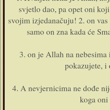
svjetlo dao, pa opet o­ni k
svojim izjedanačuju! 2. o­n vas 
samo o­n zna kada će Smak
3. o­n je Allah na nebesima i 
pokazujete, i o
4. A nevjernicima ne dođe ni
koga o­ni