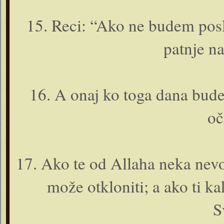
15. Reci: “Ako ne budem pos
patnje n
16. A o­naj ko toga dana bude
oč
17. Ako te od Allaha neka nevo
može otkloniti; a ako ti k
S