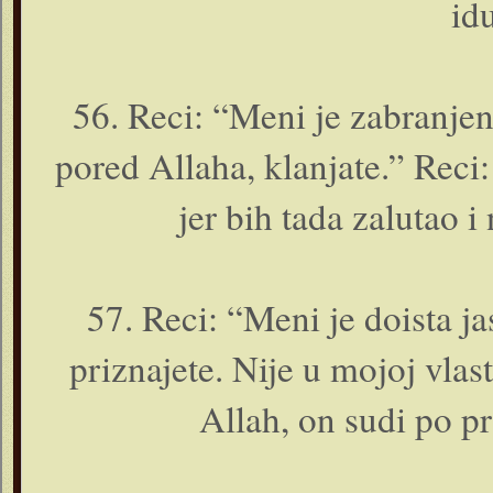
idu
56. Reci: “Meni je zabranjen
pored Allaha, klanjate.” Reci
jer bih tada zalutao 
57. Reci: “Meni je doista j
priznajete. Nije u mojoj vlast
Allah, o­n sudi po pra