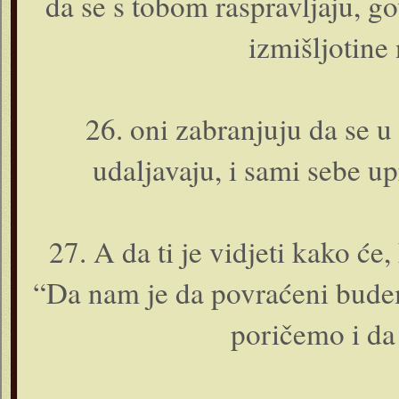
da se s tobom raspravljaju, go
izmišljotine
26. o­ni zabranjuju da se u
udaljavaju, i sami sebe up
27. A da ti je vidjeti kako će
“Da nam je da povraćeni bude
poričemo i da