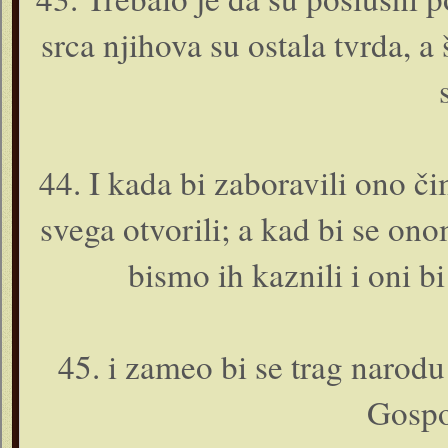
srca njihova su ostala tvrda, a 
44. I kada bi zaboravili o­no 
svega otvorili; a kad bi se o­n
bismo ih kaznili i o­ni 
45. i zameo bi se trag narodu 
Gospo