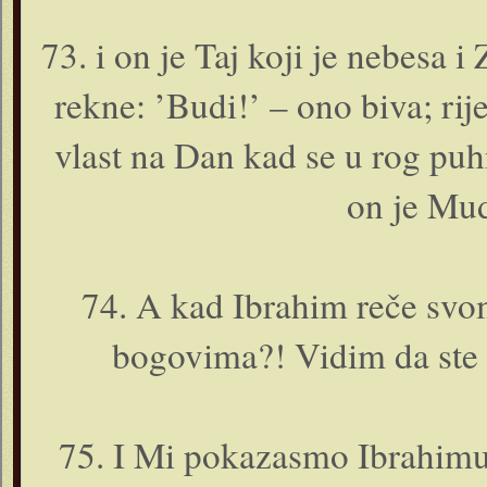
73. i o­n je Taj koji je nebesa 
rekne: ’Budi!’ – o­no biva; rij
vlast na Dan kad se u rog puhne;
o­n je Mu
74. A kad Ibrahim reče svo
bogovima?! Vidim da ste i 
75. I Mi pokazasmo Ibrahimu 