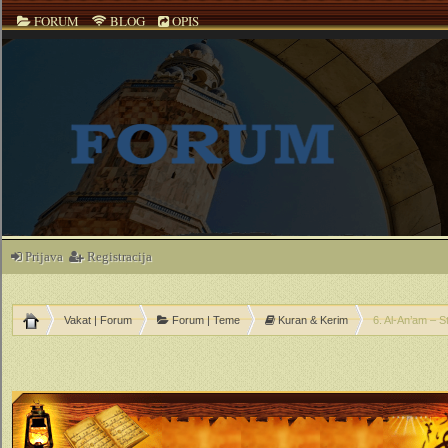
FORUM
BLOG
OPIS
Prijava
Registracija
Vakat | Forum
Forum | Teme
Kuran & Kerim
6. Al-An’am – S