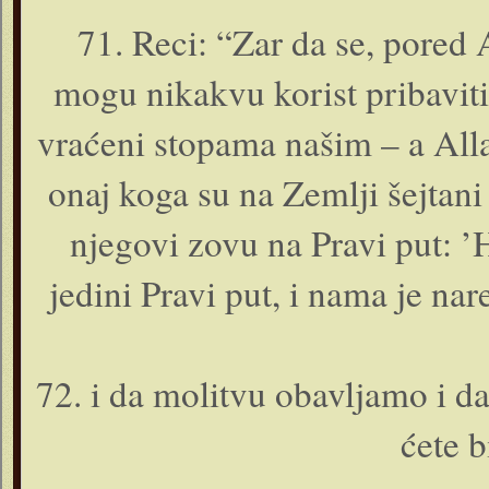
71. Reci: “Zar da se, pored
mogu nikakvu korist pribaviti
vraćeni stopama našim – a All
o­naj koga su na Zemlji šejtani
njegovi zovu na Pravi put: ’
jedini Pravi put, i nama je n
72. i da molitvu obavljamo i da
ćete b