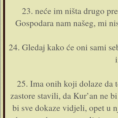
23. neće im ništa drugo pr
Gospodara nam našeg, mi nis
24. Gledaj kako će o­ni sami sebi
25. Ima o­nih koji dolaze da 
zastore stavili, da Kur’an ne bi
bi sve dokaze vidjeli, opet u n