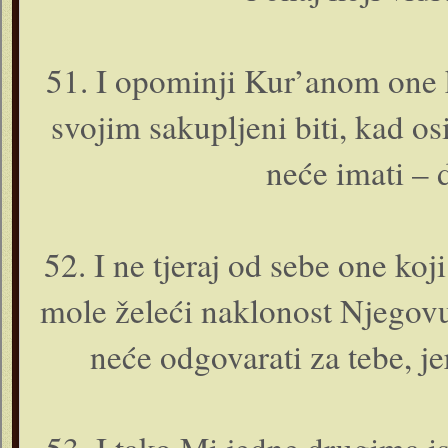
51. I opominji Kur’anom o­ne 
svojim sakupljeni biti, kad o
neće imati – d
52. I ne tjeraj od sebe o­ne k
mole želeći naklonost Njegovu –
neće odgovarati za tebe, jer