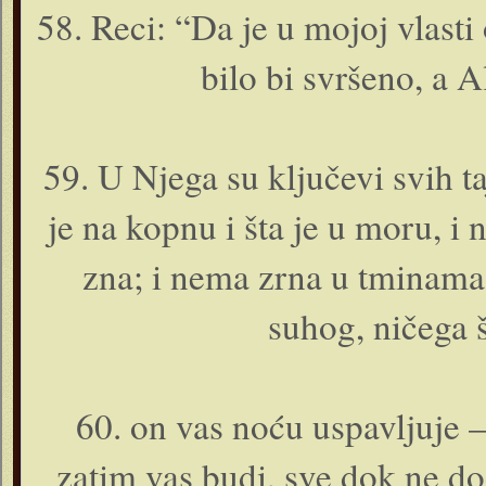
58. Reci: “Da je u mojoj vlasti
bilo bi svršeno, a 
59. U Njega su ključevi svih taj
je na kopnu i šta je u moru, i n
zna; i nema zrna u tminama 
suhog, ničega š
60. o­n vas noću uspavljuje – 
zatim vas budi, sve dok ne do