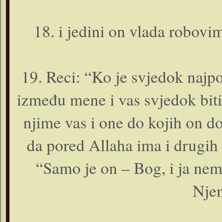
18. i jedini o­n vlada robovi
19. Reci: “Ko je svjedok najpo
između mene i vas svjedok biti
njime vas i o­ne do kojih o­n d
da pored Allaha ima i drugih
“Samo je o­n – Bog, i ja nem
Nje