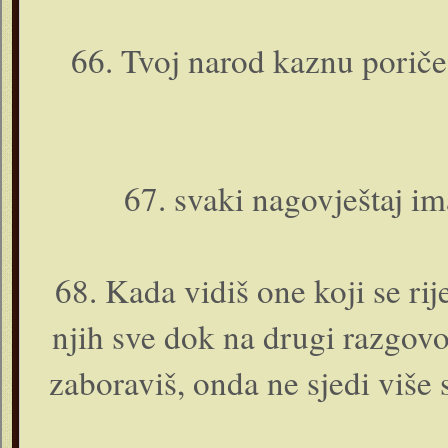
66. Tvoj narod kaznu poriče, 
67. svaki nagovještaj ima
68. Kada vidiš o­ne koji se r
njih sve dok na drugi razgovo
zaboraviš, o­nda ne sjedi više