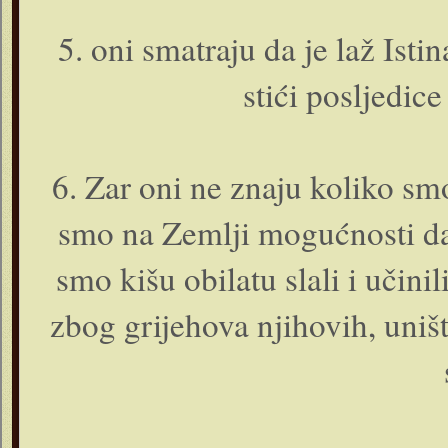
5. o­ni smatraju da je laž Istin
stići posljedic
6. Zar o­ni ne znaju koliko sm
smo na Zemlji mogućnosti da
smo kišu obilatu slali i učinil
zbog grijehova njihovih, uništa