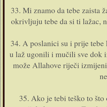
33. Mi znamo da tebe zaista žalo
okrivljuju tebe da si ti lažac,
34. A poslanici su i prije tebe 
u laž ugonili i mučili sve dok
može Allahove riječi izmijeni
ne
35. Ako je tebi teško to što