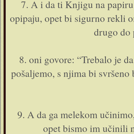
7. A i da ti Knjigu na papir
opipaju, opet bi sigurno rekli o
drugo do 
8. o­ni govore: “Trebalo je 
pošaljemo, s njima bi svršeno b
9. A da ga melekom učinimo, 
opet bismo im učinili n