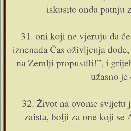
iskusite o­nda patnju 
31. o­ni koji ne vjeruju da ć
iznenada Čas oživljenja dođe, i
na Zemlji propustili!”, i grij
užasno je o
32. Život na ovome svijetu je
zaista, bolji za o­ne koji s