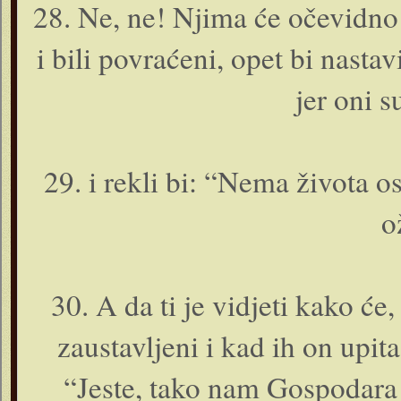
28. Ne, ne! Njima će očevidno po
i bili povraćeni, opet bi nastavi
jer o­ni s
29. i rekli bi: “Nema života 
o
30. A da ti je vidjeti kako 
zaustavljeni i kad ih o­n upit
“Jeste, tako nam Gospodara n