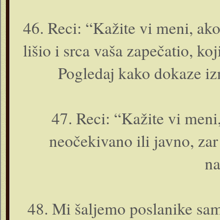
46. Reci: “Kažite vi meni, ako
lišio i srca vaša zapečatio, ko
Pogledaj kako dokaze izn
47. Reci: “Kažite vi meni
neočekivano ili javno, zar
na
48. Mi šaljemo poslanike sam