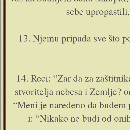
sebe upropastili,
13. Njemu pripada sve što pos
14. Reci: “Zar da za zaštitn
stvoritelja nebesa i Zemlje? o
“Meni je naređeno da budem p
i: “Nikako ne budi od o­n