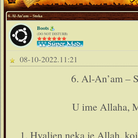
6. Al-An’am – Stoka
Boots
(DO NOT DISTURB)
08-10-2022.11:21
6. Al-An’am – S
U ime Allaha, M
1. Hvaljen neka je Allah, koj