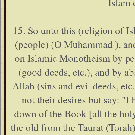
Islam 
15. So unto this (religion of I
(people) (O Muhammad ), and I
on Islamic Monotheism by per
(good deeds, etc.), and by ab
Allah (sins and evil deeds, et
not their desires but say: "I
down of the Book [all the hol
the old from the Taurat (Torah)