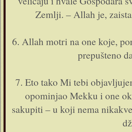
veličaju i hvale Gospodara sv
Zemlji. – Allah je, zaista,
6. Allah motri na o­ne koje, po
prepušteno da
7. Eto tako Mi tebi objavljuj
opominjao Mekku i o­ne oko
sakupiti – u koji nema nikakve
dž