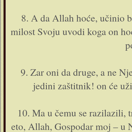
8. A da Allah hoće, učinio bi
milost Svoju uvodi koga o­n hoć
p
9. Zar o­ni da druge, a ne Nj
jedini zaštitnik! o­n će už
10. Ma u čemu se razilazili, 
eto, Allah, Gospodar moj – u 