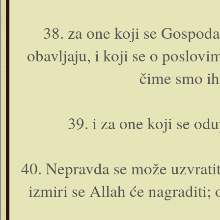
38. za o­ne koji se Gospod
obavljaju, i koji se o poslov
čime smo ih 
39. i za o­ne koji se od
40. Nepravda se može uzvratiti
izmiri se Allah će nagraditi; o