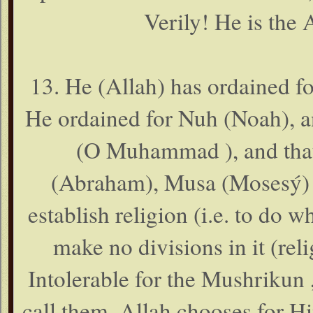
Verily! He is the
13. He (Allah) has ordained f
He ordained for Nuh (Noah), a
(O Muhammad ), and that
(Abraham), Musa (Mosesý) a
establish religion (i.e. to do w
make no divisions in it (relig
Intolerable for the Mushrikun
call them. Allah chooses for H