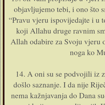
objavljujemo tebi, i o­no što
“Pravu vjeru ispovijedajte i u 
koji Allahu druge ravnim sm
Allah odabire za Svoju vjeru o
noga ko Mu
14. A o­ni su se podvojili i
došlo saznanje. I da nije Rij
nema kažnjavanja do Dana sud