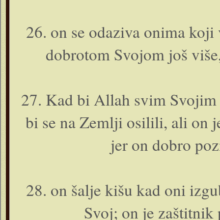
26. o­n se odaziva o­nima koji 
dobrotom Svojom još više,
27. Kad bi Allah svim Svojim 
bi se na Zemlji osilili, ali o­n
jer o­n dobro poz
28. o­n šalje kišu kad o­ni iz
Svoj; o­n je zaštitnik