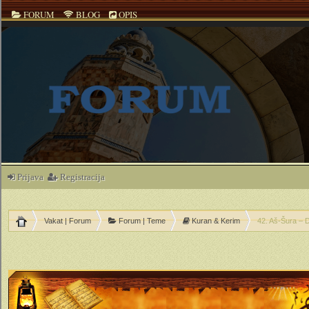
FORUM
BLOG
OPIS
Prijava
Registracija
Vakat | Forum
Forum | Teme
Kuran & Kerim
42. Aš-Šura – 