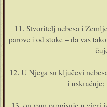
11. Stvoritelj nebesa i Zemlje
parove i od stoke – da vas tako
čuj
12. U Njega su ključevi nebesa
i uskraćuje; 
13. o­n vam propisuje u vjeri i