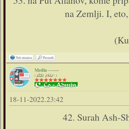
53. na Put Allahov, kome pripa
na Zemlji. I, eto,
(Ku
Veb stranica
Pronađi
Media
( ٱلسَّلَامُ عَلَيْكُمْ )
18-11-2022.23:42
42. Surah Ash-Sh