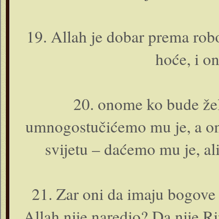
19. Allah je dobar prema rob
hoće, i o­
20. o­nome ko bude že
umnogostučićemo mu je, a o­
svijetu – daćemo mu je, al
21. Zar o­ni da imaju bogove 
Allah nije naredio? Da nije Ri