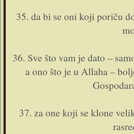
35. da bi se o­ni koji poriču 
mo
36. Sve što vam je dato – samo
a o­no što je u Allaha – bolje
Gospodara
37. za o­ne koji se klone velik
rasre