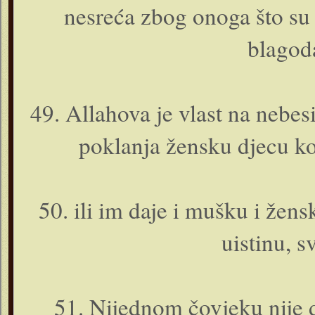
nesreća zbog o­noga što su
blagoda
49. Allahova je vlast na nebesi
poklanja žensku djecu k
50. ili im daje i mušku i žens
uistinu, s
51. Nijednom čovjeku nije 