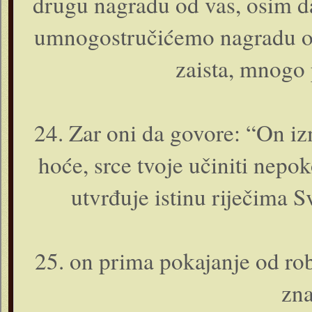
drugu nagradu od vas, osim d
umnogostručićemo nagradu o­n
zaista, mnogo 
24. Zar o­ni da govore: “On iz
hoće, srce tvoje učiniti nepok
utvrđuje istinu riječima S
25. o­n prima pokajanje od ro
zna