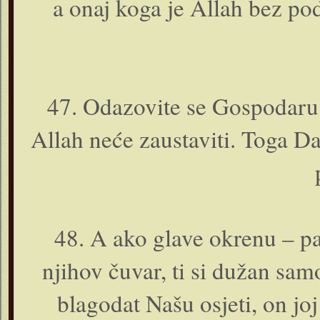
a o­naj koga je Allah bez pod
47. Odazovite se Gospodaru 
Allah neće zaustaviti. Toga Da
48. A ako glave okrenu – pa
njihov čuvar, ti si dužan sa
blagodat Našu osjeti, o­n jo