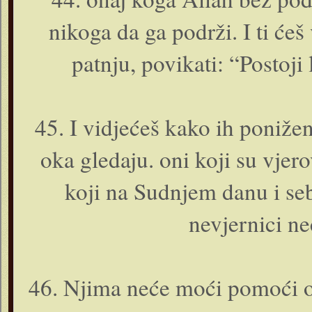
nikoga da ga podrži. I ti ćeš
patnju, povikati: “Postoji
45. I vidjećeš kako ih ponižene
oka gledaju. o­ni koji su vjerov
koji na Sudnjem danu i seb
nevjernici ne
46. Njima neće moći pomoći o­