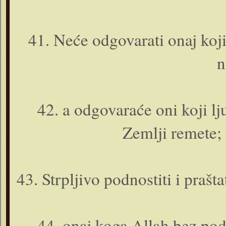
41. Neće odgovarati o­naj koj
n
42. a odgovaraće o­ni koji l
Zemlji remete; 
43. Strpljivo podnostiti i prašt
44. o­naj koga Allah bez pod