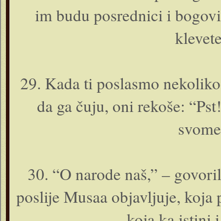
im budu posrednici i bogovi?
klevete
29. Kada ti poslasmo nekoliko
da ga čuju, o­ni rekoše: “Pst
svome
30. “O narode naš,” – govoril
poslije Musaa objavljuje, koja po
koja ka istini 