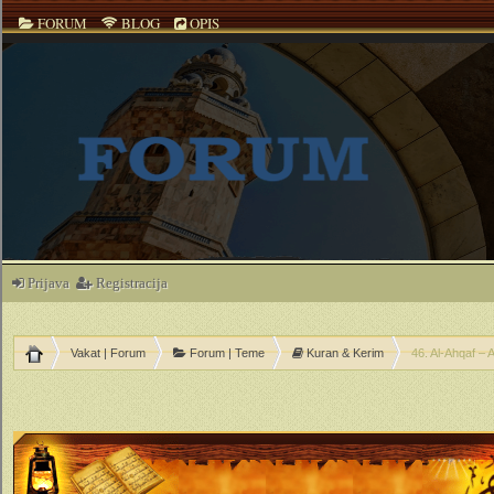
FORUM
BLOG
OPIS
Prijava
Registracija
Vakat | Forum
Forum | Teme
Kuran & Kerim
46. Al-Ahqaf – 