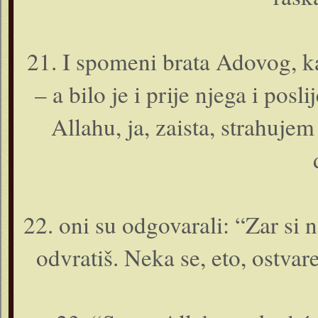
21. I spomeni brata Adovog, k
– a bilo je i prije njega i pos
Allahu, ja, zaista, strahuj
22. o­ni su odgovarali: “Zar s
odvratiš. Neka se, eto, ostvare