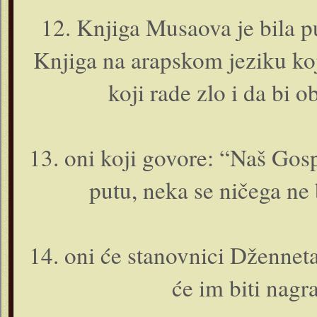
12. Knjiga Musaova je bila pu
Knjiga na arapskom jeziku ko
koji rade zlo i da bi o
13. o­ni koji govore: “Naš Gos
putu, neka se ničega ne 
14. o­ni će stanovnici Dženneta 
će im biti nagra