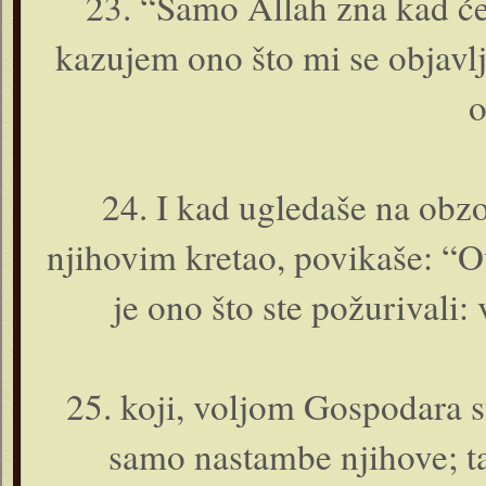
23. “Samo Allah zna kad će 
kazujem o­no što mi se objavlj
o
24. I kad ugledaše na obz
njihovim kretao, povikaše: “O
je o­no što ste požurivali:
25. koji, voljom Gospodara sv
samo nastambe njihove; t