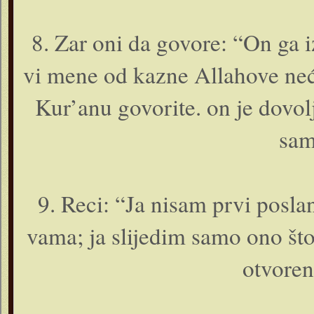
8. Zar o­ni da govore: “On ga 
vi mene od kazne Allahove neće
Kur’anu govorite. o­n je dovol
sam
9. Reci: “Ja nisam prvi poslan
vama; ja slijedim samo o­no št
otvore