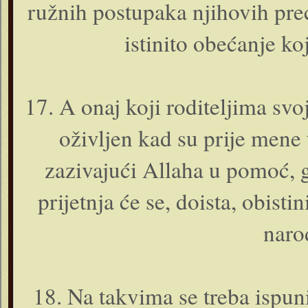
ružnih postupaka njihovih preć
istinito obećanje ko
17. A o­naj koji roditeljima svoj
oživljen kad su prije mene to
zazivajući Allaha u pomoć, g
prijetnja će se, doista, obisti
naro
18. Na takvima se treba ispun