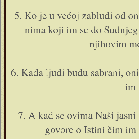
5. Ko je u većoj zabludi od o­n
nima koji im se do Sudnjeg
njihovim m
6. Kada ljudi budu sabrani, o­ni 
im 
7. A kad se ovima Naši jasni a
govore o Istini čim im