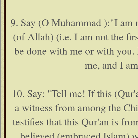
9. Say (O Muhammad ):"I am n
(of Allah) (i.e. I am not the f
be done with me or with you. I
me, and I am
10. Say: "Tell me! If this (Qur
a witness from among the Chil
testifies that this Qur'an is fr
believed (embraced Islam) wh