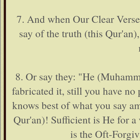
7. And when Our Clear Verses 
say of the truth (this Qur'an)
8. Or say they: "He (Muhammad
fabricated it, still you have n
knows best of what you say amo
Qur'an)! Sufficient is He for
is the Oft-Forgi