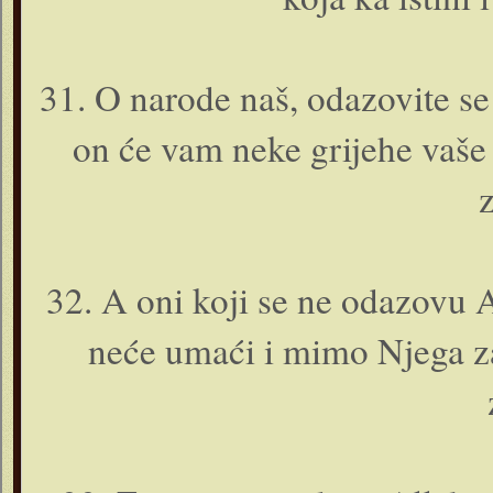
31. O narode naš, odazovite se
o­n će vam neke grijehe vaše 
z
32. A o­ni koji se ne odazovu
neće umaći i mimo Njega zaš