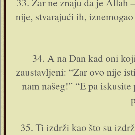
33. Zar ne znaju da je Allah –
nije, stvarajući ih, iznemogao
34. A na Dan kad o­ni koj
zaustavljeni: “Zar ovo nije i
nam našeg!” “E pa iskusite pa
p
35. Ti izdrži kao što su izdrž