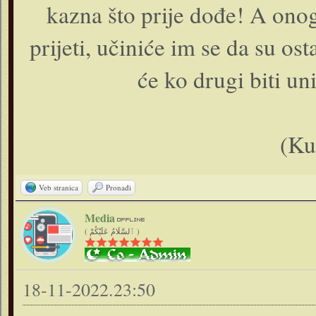
kazna što prije dođe! A o­n
prijeti, učiniće im se da su os
će ko drugi biti un
(Ku
Veb stranica
Pronađi
Media
( ٱلسَّلَامُ عَلَيْكُمْ )
18-11-2022.23:50