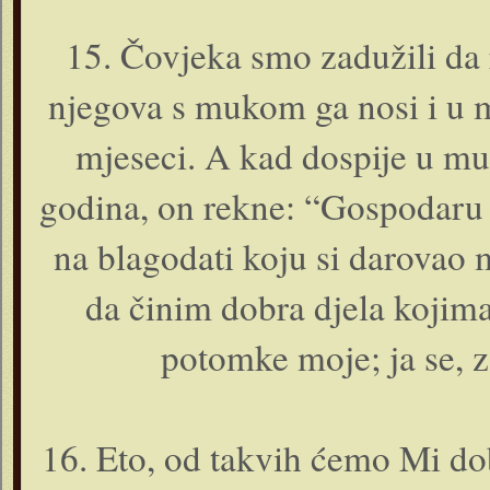
15. Čovjeka smo zadužili da 
njegova s mukom ga nosi i u m
mjeseci. A kad dospije u mu
godina, o­n rekne: “Gospodaru
na blagodati koju si darovao 
da činim dobra djela kojima
potomke moje; ja se, z
16. Eto, od takvih ćemo Mi dobr