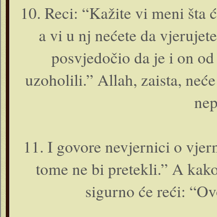
10. Reci: “Kažite vi meni šta 
a vi u nj nećete da vjerujete
posvjedočio da je i o­n od
uzoholili.” Allah, zaista, neć
nep
11. I govore nevjernici o vjer
tome ne bi pretekli.” A kak
sigurno će reći: “Ov