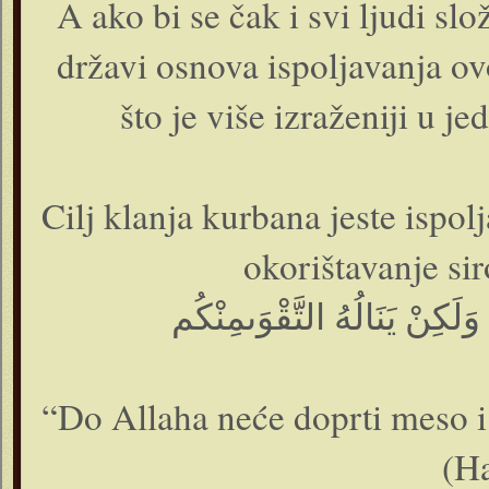
A ako bi se čak i svi ljudi sl
državi osnova ispoljavanja ovo
što je više izraženiji u je
Cilj klanja kurbana jeste ispol
okorištavanje si
وَلَكِنْ يَنَالُهُ التَّقْوَىمِنْكُم
“Do Allaha neće doprti meso i
(Ha