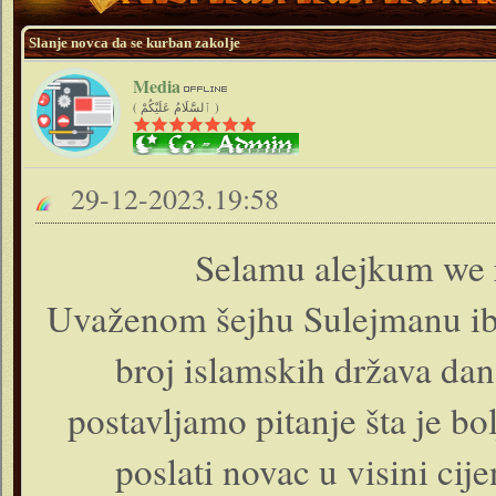
Slanje novca da se kurban zakolje
Media
( ٱلسَّلَامُ عَلَيْكُمْ )
29-12-2023.19:58
Selamu alejkum we 
Uvaženom šejhu Sulejmanu ibn 
broj islamskih država dan
postavljamo pitanje šta je bo
poslati novac u visini cij