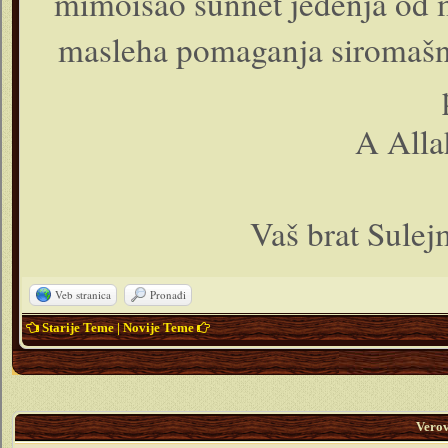
mimoišao sunnet jedenja od 
masleha pomaganja siromašni
A Alla
Vaš brat Sulej
Veb stranica
Pronađi
Starije Teme
|
Novije Teme
Vero