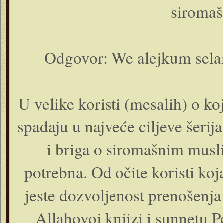
siroma
Odgovor: We alejkum sela
U velike koristi (mesalih) o ko
spadaju u najveće ciljeve šerij
i briga o siromašnim mus
potrebna. Od očite koristi ko
jeste dozvoljenost prenošenj
Allahovoj knjizi i sunnetu Po