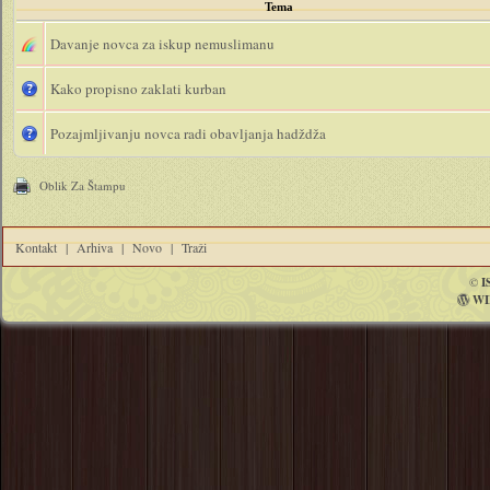
Tema
Davanje novca za iskup nemuslimanu
Kako propisno zaklati kurban
Pozajmljivanju novca radi obavljanja hadždža
Oblik Za Štampu
Kontakt
|
Arhiva
|
Novo
|
Traži
©
I
WI