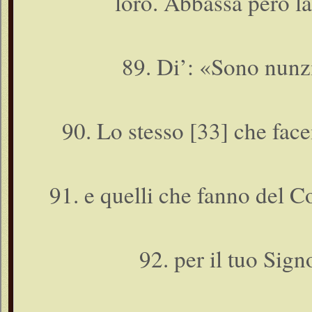
loro. Abbassa però la 
89. Di’: «Sono nunzi
90. Lo stesso [33] che fac
91. e quelli che fanno del 
92. per il tuo Sign