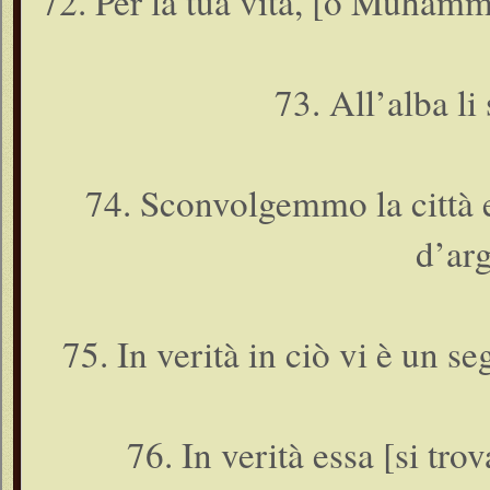
72. Per la tua vita, [o Muhamma
73. All’alba li
74. Sconvolgemmo la città 
d’arg
75. In verità in ciò vi è un 
76. In verità essa [si tro