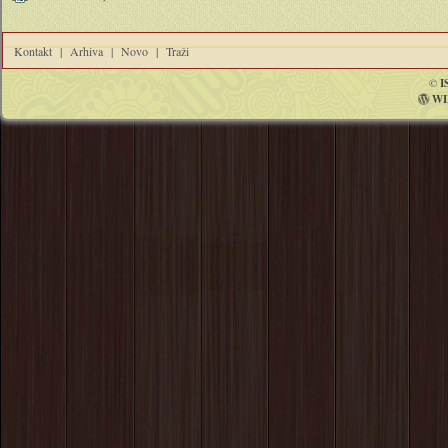
Kontakt
|
Arhiva
|
Novo
|
Traži
©
I
WI