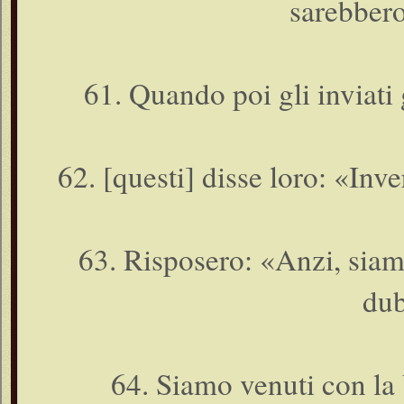
sarebbero
61. Quando poi gli inviati 
62. [questi] disse loro: «In
63. Risposero: «Anzi, siamo
dub
64. Siamo venuti con la V