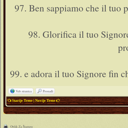
97. Ben sappiamo che il tuo pe
98. Glorifica il tuo Signor
pr
99. e adora il tuo Signore fin c
Veb stranica
Pronađi
Starije Teme
|
Novije Teme
Oblik Za Štampu