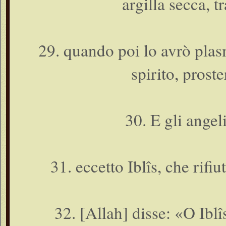
argilla secca, t
29. quando poi lo avrò plasm
spirito, proste
30. E gli angeli
31. eccetto Iblîs, che rifiu
32. [Allah] disse: «O Iblî