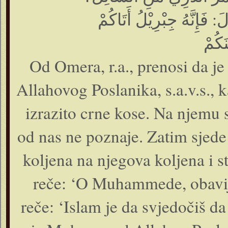
َإِنَّهُ جِبْرِيْلُ أَتَاكُمْ
Od Omera, r.a., prenosi da j
Allahovog Poslanika, s.a.v.s., k
izrazito crne kose. Na njemu s
od nas ne poznaje. Zatim sjede 
koljena na njegova koljena i s
reče: ‘O Muhammede, obavijes
reče: ‘Islam je da svjedočiš d