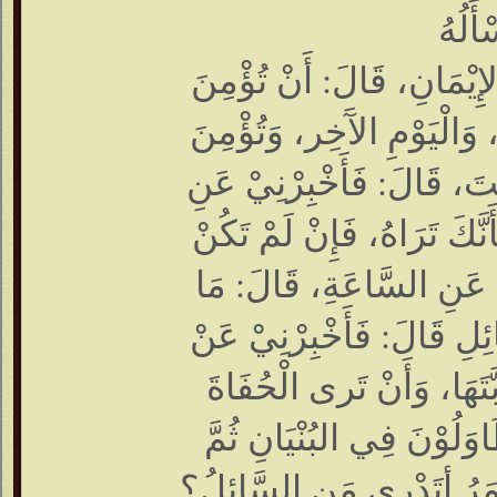
ْأَلُهُ
إِيْمَانِ، قَالَ: أَنْ تُؤْمِنَ
 وَالْيَوْمِ الآَخِر، وَتُؤْمِنَ
ْتَ، قَالَ: فَأَخْبِرْنِيْ عَنِ
َّكَ تَرَاهُ، فَإِنْ لَمْ تَكُنْ
نِي عَنِ السَّاعَةِ، قَالَ: مَا
ئِلِ قَالَ: فَأَخْبِرْنِيْ عَنْ
بَّتَهَا، وَأَنْ تَرى الْحُفَاةَ
اوَلُوْنَ فِي البُنْيَانِ ثُمَّ
 عُمَرُ أتَدْرِي مَنِ السَّائِلُ؟