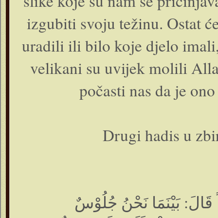
slike koje su nam se pričinjav
izgubiti svoju težinu. Ostat
uradili ili bilo koje djelo imal
velikani su uvijek molili A
počasti nas da je ono
Drugi hadis u zbi
قَالَ: بَيْنَمَا نَحْنُ جُلُوْسٌ