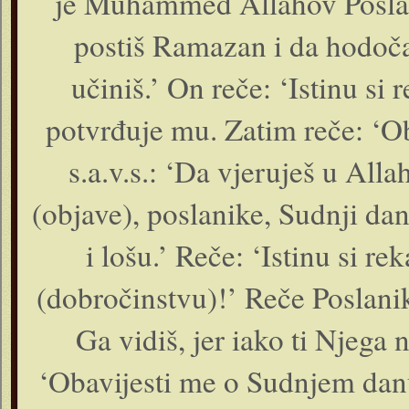
je Muhammed Allahov Poslani
postiš Ramazan i da hodoča
učiniš.’ On reče: ‘Istinu si 
potvrđuje mu. Zatim reče: ‘O
s.a.v.s.: ‘Da vjeruješ u Al
(objave), poslanike, Sudnji da
i lošu.’ Reče: ‘Istinu si r
(dobročinstvu)!’ Reče Poslanik
Ga vidiš, jer iako ti Njega n
‘Obavijesti me o Sudnjem danu!