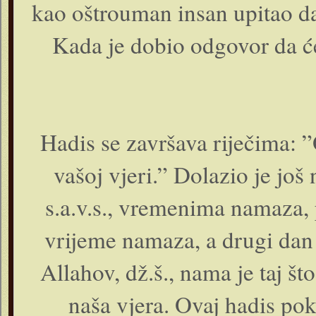
kao oštrouman insan upitao da l
Kada je dobio odgovor da će 
Hadis se završava riječima: ”
vašoj vjeri.” Dolazio je još
s.a.v.s., vremenima namaza, 
vrijeme namaza, a drugi dan
Allahov, dž.š., nama je taj št
naša vjera. Ovaj hadis po