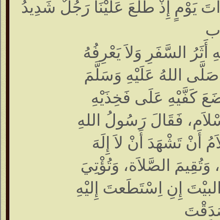
َ يَوْمٍ إِذْ طَلَعَ عَلَيْنَا رَجُلٌ شَدِيدُ
َاب
أَثَرُ السَّفَرِ وَلاَ يَعْرِفُهُ
 صَلَّى اللهُ عَلَيْهِ وَسَلَّمَ
َضَعَ كَفَّيْهِ عَلَى فَخِذَيْهِ
إِسْلاَم، فَقَالَ رَسُولُ اللهِ
ُ أَنْ تَشْهَدَ أَنْ لاَ إِلَهَ
، وَتُقِيمَ الصَّلاَة، وَتُؤْتِيَ
البيْتَ إِنِ اِسْتَطَعتَ إِليْهِ