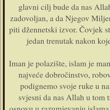
glavni cilj bude da nas All
zadovoljan, a da Njegov Miljeni
piti džennetski izvor. Čovjek
jedan trenutak nakon koj
Iman je polazište, islam je mani
najveće dobročinstvo, robo
podignemo svoje ruke u na
svjesni da nas Allah u tom t
osnovu u razumjevanju islama 