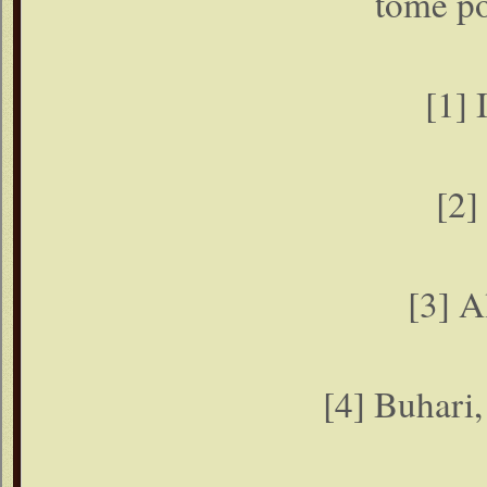
tome p
[1] 
[2]
[3] A
[4] Buhari