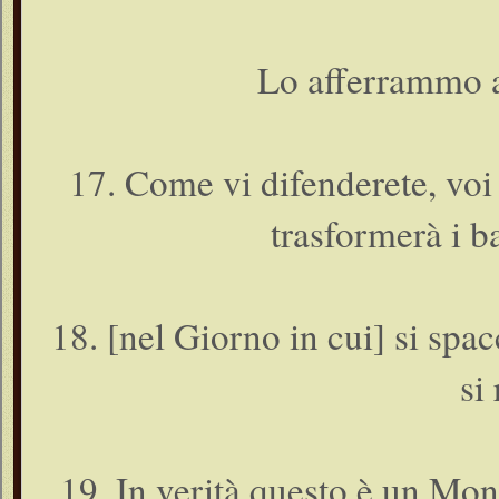
Lo afferrammo al
17. Come vi difenderete, voi
trasformerà i b
18. [nel Giorno in cui] si spa
si
19. In verità questo è un Mon