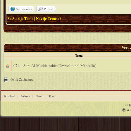
Veb stranica
Pronađi
Starije Teme
|
Novije Teme
Vero
Tema
074 – Sura Al-Muddaththir (L’Avvolto nel Mantello)
Oblik Za Štampu
Kontakt
|
Arhiva
|
Novo
|
Traži
©
I
WI