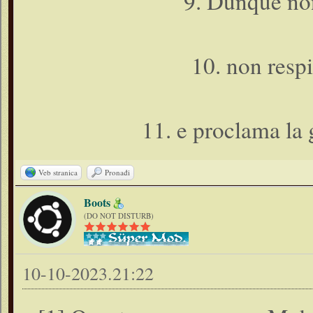
9. Dunque non
10. non resp
11. e proclama la 
Veb stranica
Pronađi
Boots
(DO NOT DISTURB)
10-10-2023.21:22