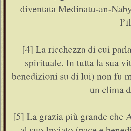
diventata Medinatu-an-Naby 
l’i
[4] La ricchezza di cui parl
spirituale. In tutta la sua v
benedizioni su di lui) non fu ma
un clima d
[5] La grazia più grande che A
al suo Inviato (pace e benediz