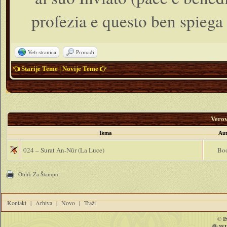
profezia e questo ben spieg
Veb stranica
Pronađi
Starije Teme
|
Novije Teme
Vero
Tema
Aut
024 – Surat An-Nûr (La Luce)
Bo
Oblik Za Štampu
Kontakt
|
Arhiva
|
Novo
|
Traži
©
I