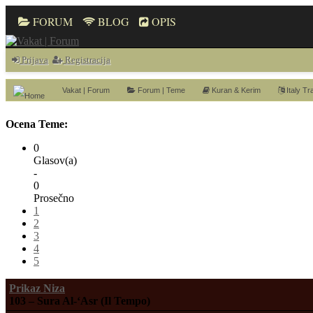
FORUM
BLOG
OPIS
Prijava
Registracija
Vakat | Forum
Forum | Teme
Kuran & Kerim
Italy Tr
Ocena Teme:
0
Glasov(a)
-
0
Prosečno
1
2
3
4
5
Prikaz Niza
103 – Sura Al-‘Asr (Il Tempo)