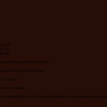
ra CIII
l-‘Asr
 Tempo
l nome della sura deriva dal vers. 1
assionevole, il Misericordioso.
r il Tempo!
uomo è in perdita,
si raccomandano la verità e vicendevolmente si raccomandano la pazien