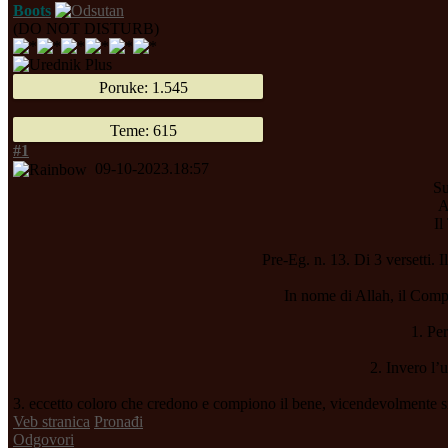
Boots
(DO NOT DISTURB)
Poruke: 1.545
Teme: 615
#1
09-10-2023.18:57
Su
A
Il
Pre-Eg. n. 13. Di 3 versetti. I
In nome di Allah, il Comp
1. Pe
2. Invero l’
3. eccetto coloro che credono e compiono il bene, vicendevolmente 
Veb stranica
Pronađi
Odgovori