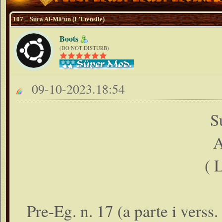
107 – Sura Al-Mâ‘un (L’Utensile)
Boots
(DO NOT DISTURB)
09-10-2023.18:54
S
A
( 
Pre-Eg. n. 17 (a parte i verss.