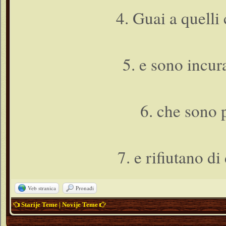
4. Guai a quelli
5. e sono incura
6. che sono 
7. e rifiutano di
Veb stranica
Pronađi
Starije Teme
|
Novije Teme