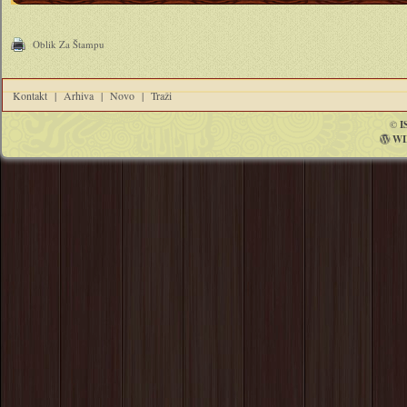
Oblik Za Štampu
Kontakt
|
Arhiva
|
Novo
|
Traži
©
I
WI