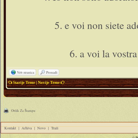
5. e voi non siete ad
6. a voi la vostr
Veb stranica
Pronađi
Starije Teme
|
Novije Teme
Oblik Za Štampu
Kontakt
|
Arhiva
|
Novo
|
Traži
©
I