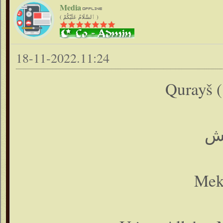
Media
( ٱلسَّلَامُ عَلَيْكُمْ )
18-11-2022.11:24
Qurayš (
ش
Mekk