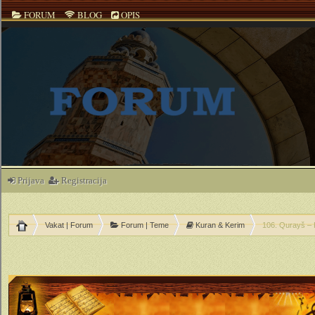
FORUM
BLOG
OPIS
Prijava
Registracija
Vakat | Forum
Forum | Teme
Kuran & Kerim
106. Qurayš – K