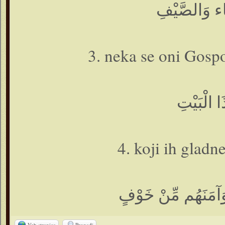
َاء وَالصَّيْفِ
3. neka se oni Gosp
ا الْبَيْتِ
4. koji ih gladne
آمَنَهُم مِّنْ خَوْفٍ
Veb stranica
Pronađi