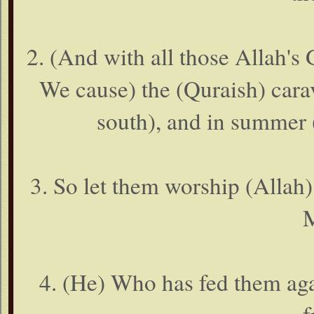
2. (And with all those Allah's 
We cause) the (Quraish) carava
south), and in summer (
3. So let them worship (Allah)
4. (He) Who has fed them aga