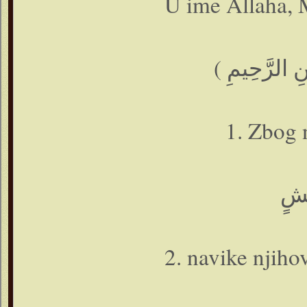
U ime Allaha, 
1. Zbog 
يْشٍ
2. navike njihov