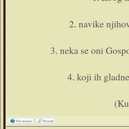
2. navike njihov
3. neka se o­ni Gos
4. koji ih gladne
(Ku
Veb stranica
Pronađi