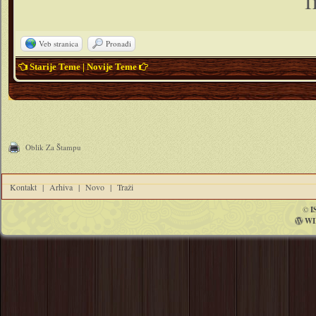
f
Veb stranica
Pronađi
Starije Teme
|
Novije Teme
Oblik Za Štampu
Kontakt
|
Arhiva
|
Novo
|
Traži
©
I
WI